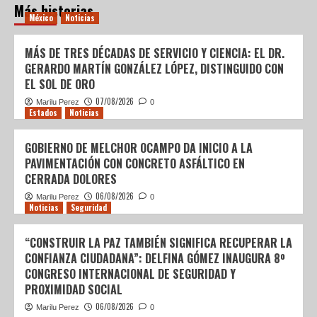
Más historias
México
Noticias
MÁS DE TRES DÉCADAS DE SERVICIO Y CIENCIA: EL DR.
GERARDO MARTÍN GONZÁLEZ LÓPEZ, DISTINGUIDO CON
EL SOL DE ORO
07/08/2026
Marilu Perez
0
Estados
Noticias
GOBIERNO DE MELCHOR OCAMPO DA INICIO A LA
PAVIMENTACIÓN CON CONCRETO ASFÁLTICO EN
CERRADA DOLORES
06/08/2026
Marilu Perez
0
Noticias
Seguridad
“CONSTRUIR LA PAZ TAMBIÉN SIGNIFICA RECUPERAR LA
CONFIANZA CIUDADANA”: DELFINA GÓMEZ INAUGURA 8º
CONGRESO INTERNACIONAL DE SEGURIDAD Y
PROXIMIDAD SOCIAL
06/08/2026
Marilu Perez
0