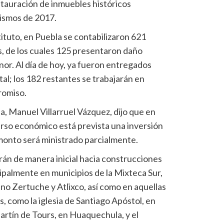
stauración de inmuebles históricos
sismos de 2017.
ituto, en Puebla se contabilizaron 621
 de los cuales 125 presentaron daño
r. Al día de hoy, ya fueron entregados
tal; los 182 restantes se trabajarán en
romiso.
a, Manuel Villarruel Vázquez, dijo que en
urso económico está prevista una inversión
monto será ministrado parcialmente.
arán de manera inicial hacia construcciones
ipalmente en municipios de la Mixteca Sur,
o Zertuche y Atlixco, así como en aquellas
, como la iglesia de Santiago Apóstol, en
artín de Tours, en Huaquechula, y el