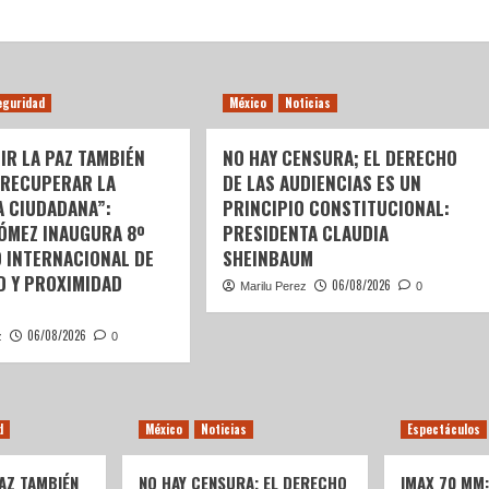
eguridad
México
Noticias
IR LA PAZ TAMBIÉN
NO HAY CENSURA; EL DERECHO
 RECUPERAR LA
DE LAS AUDIENCIAS ES UN
A CIUDADANA”:
PRINCIPIO CONSTITUCIONAL:
GÓMEZ INAUGURA 8º
PRESIDENTA CLAUDIA
 INTERNACIONAL DE
SHEINBAUM
D Y PROXIMIDAD
06/08/2026
Marilu Perez
0
06/08/2026
z
0
d
México
Noticias
Espectáculos
AZ TAMBIÉN
NO HAY CENSURA; EL DERECHO
IMAX 70 MM