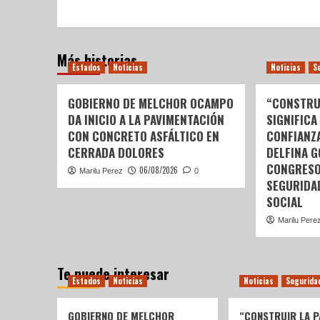
Más historias
Estados
Noticias
Noticias
S
GOBIERNO DE MELCHOR OCAMPO
“CONSTRU
DA INICIO A LA PAVIMENTACIÓN
SIGNIFICA
CON CONCRETO ASFÁLTICO EN
CONFIANZ
CERRADA DOLORES
DELFINA 
CONGRESO
06/08/2026
Marilu Perez
0
SEGURIDA
SOCIAL
Marilu Pere
Te puede interesar
Estados
Noticias
Noticias
Segurida
GOBIERNO DE MELCHOR
“CONSTRUIR LA P