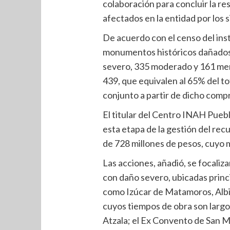
colaboración para concluir la re
afectados en la entidad por los 
De acuerdo con el censo del inst
monumentos históricos dañados,
severo, 335 moderado y 161 meno
439, que equivalen al 65% del to
conjunto a partir de dicho comp
El titular del Centro INAH Puebl
esta etapa de la gestión del rec
de 728 millones de pesos, cuyo 
Las acciones, añadió, se focaliz
con daño severo, ubicadas princ
como Izúcar de Matamoros, Albin
cuyos tiempos de obra son largos
Atzala; el Ex Convento de San M