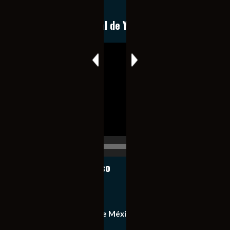
expedita e imparcial.
Conoce nuestro canal de YouTube
Reproductor
de
vídeo
00:00
00:17
Notiexpress de México
Contacto
Equipo de Notiexpress de México