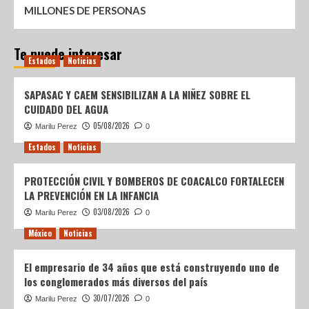
MILLONES DE PERSONAS
Te puede interesar
Estados
Noticias
SAPASAC Y CAEM SENSIBILIZAN A LA NIÑEZ SOBRE EL
CUIDADO DEL AGUA
05/08/2026
Marilu Perez
0
Estados
Noticias
PROTECCIÓN CIVIL Y BOMBEROS DE COACALCO FORTALECEN
LA PREVENCIÓN EN LA INFANCIA
03/08/2026
Marilu Perez
0
México
Noticias
El empresario de 34 años que está construyendo uno de
los conglomerados más diversos del país
30/07/2026
Marilu Perez
0