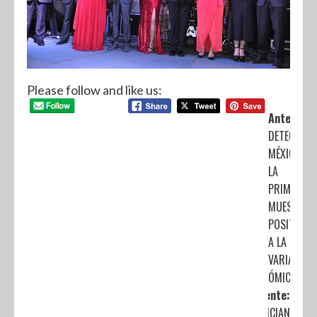
Please follow and like us:
Anterior:
DETECTA
MÉXICO
LA
PRIMERA
MUESTRA
POSITIVA
A LA
VARIANTE
ÓMICRON
Siguiente:
ANUNCIAN