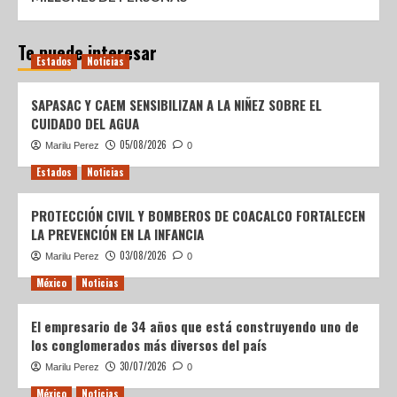
Te puede interesar
Estados
Noticias
SAPASAC Y CAEM SENSIBILIZAN A LA NIÑEZ SOBRE EL
CUIDADO DEL AGUA
05/08/2026
Marilu Perez
0
Estados
Noticias
PROTECCIÓN CIVIL Y BOMBEROS DE COACALCO FORTALECEN
LA PREVENCIÓN EN LA INFANCIA
03/08/2026
Marilu Perez
0
México
Noticias
El empresario de 34 años que está construyendo uno de
los conglomerados más diversos del país
30/07/2026
Marilu Perez
0
México
Noticias