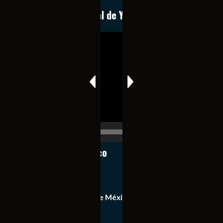
Conoce nuestro canal de YouTube
Reproductor
de
vídeo
00:00
00:17
Notiexpress de México
Contacto
Equipo de Notiexpress de México
Política de privacidad