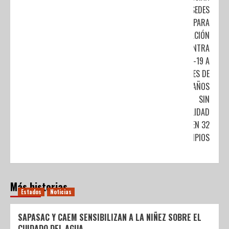
NUEVAS SEDES
PARA
VACUNACIÓN
CONTRA
COVID-19 A
MENORES DE
15 A 17 AÑOS
SIN
COMORBILIDAD
EN 32
MUNICIPIOS
Más historias
Estados
Noticias
SAPASAC Y CAEM SENSIBILIZAN A LA NIÑEZ SOBRE EL
CUIDADO DEL AGUA