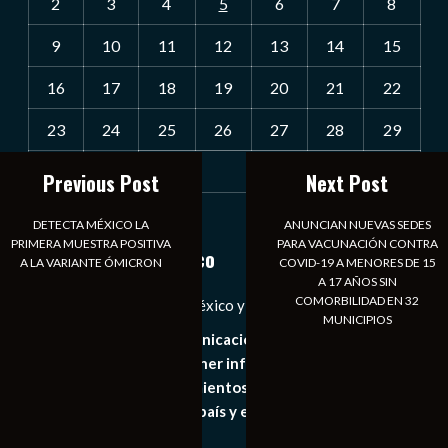
2
3
4
5
6
7
8
9
10
11
12
13
14
15
16
17
18
19
20
21
22
23
24
25
26
27
28
29
30
31
Previous Post
Next Post
« Jul
DETECTA MÉXICO LA
ANUNCIAN NUEVAS SEDES
PRIMERA MUESTRA POSITIVA
PARA VACUNACIÓN CONTRA
Notiexpress de México
A LA VARIANTE ÓMICRON
COVID-19 A MENORES DE 15
A 17 AÑOS SIN
COMORBILIDAD EN 32
Las Noticias Diarias de México y el Mundo a Tu Alcance
MUNICIPIOS
Somos un medio de comunicación digital que tiene como
principal objetivo mantener informado al publico en
general de los acontecimientos mas recientes e
importantes de nuestro país y el mundo de forma eficaz,
expedita e imparcial.