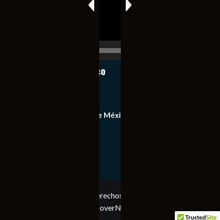
00:00
00:17
Notiexpress de México
Contacto
Equipo de Notiexpress de México
Política de privacidad
Copyright © Todos los derechos reservados. Notiexpress
de México 2023
|
CoverNews
por AF themes.