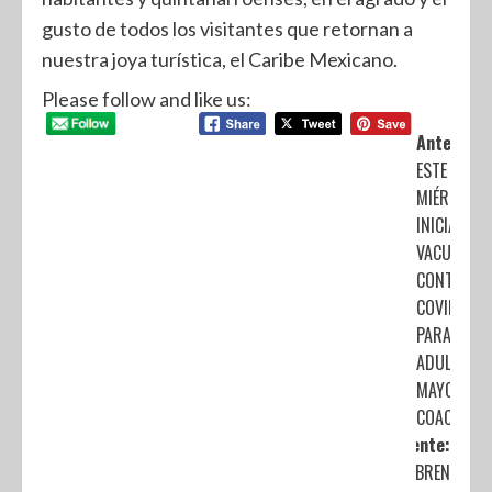
gusto de todos los visitantes que retornan a
nuestra joya turística, el Caribe Mexicano.
Please follow and like us:
Anterior:
ESTE
MIÉRCOLES
INICIA
VACUNACI
CONTRA
COVID-19
PARA
ADULTOS
MAYORES E
COACALCO
Siguiente:
ABREN