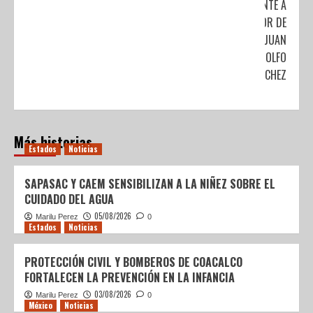
FRENTE A
FAVOR DE
JUAN
RODOLFO
SÁNCHEZ
Más historias
Estados
Noticias
SAPASAC Y CAEM SENSIBILIZAN A LA NIÑEZ SOBRE EL
CUIDADO DEL AGUA
05/08/2026
Marilu Perez
0
Estados
Noticias
PROTECCIÓN CIVIL Y BOMBEROS DE COACALCO
FORTALECEN LA PREVENCIÓN EN LA INFANCIA
03/08/2026
Marilu Perez
0
México
Noticias