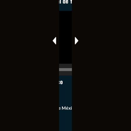
Conoce nuestro canal de YouTube
Reproductor
de
vídeo
00:00
00:17
Notiexpress de México
Contacto
Equipo de Notiexpress de México
Política de privacidad