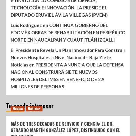
en
INSTALAN LA COMISIÓN DE CIENCIA,
TECNOLOGÍA E INNOVACIÓN; LA PRESIDE EL
DIPUTADO ERUVIEL ÁVILA VILLEGAS (PVEM)
Luis Rodríguez
en
CONTINÚA GOBIERNO DEL
EDOMÉX OBRAS DE REHABILITACIÓN EN PERIFÉRICO
NORTE EN NAUCALPAN Y CUAUTITLÁN IZCALLI
El Presidente Revela Un Plan Innovador Para Construir
Nuevos Hospitales a Nivel Nacional – Baja Ziete
Noticias
en
PRESIDENTA ANUNCIA QUE LA DEFENSA
NACIONAL CONSTRUIRÁ SIETE NUEVOS
HOSPITALES DEL IMSS EN BENEFICIO DE 2.9
MILLONES DE PERSONAS
Te puede interesar
México
Noticias
MÁS DE TRES DÉCADAS DE SERVICIO Y CIENCIA: EL DR.
GERARDO MARTÍN GONZÁLEZ LÓPEZ, DISTINGUIDO CON EL