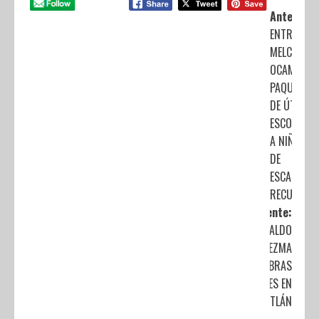
Anterior:
ENTREGA
MELCHOR
OCAMPO
PAQUETES
DE ÚTILES
ESCOLARES
A NIÑOS
DE
ESCASOS
RECURSOS
Siguiente:
INICIA ALDO
LEDEZMA
OBRAS
VIALES EN
CUAUTITLÁN