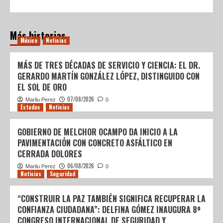
Más historias
México
Noticias
MÁS DE TRES DÉCADAS DE SERVICIO Y CIENCIA: EL DR.
GERARDO MARTÍN GONZÁLEZ LÓPEZ, DISTINGUIDO CON
EL SOL DE ORO
07/08/2026
Marilu Perez
0
Estados
Noticias
GOBIERNO DE MELCHOR OCAMPO DA INICIO A LA
PAVIMENTACIÓN CON CONCRETO ASFÁLTICO EN
CERRADA DOLORES
06/08/2026
Marilu Perez
0
Noticias
Seguridad
“CONSTRUIR LA PAZ TAMBIÉN SIGNIFICA RECUPERAR LA
CONFIANZA CIUDADANA”: DELFINA GÓMEZ INAUGURA 8º
CONGRESO INTERNACIONAL DE SEGURIDAD Y