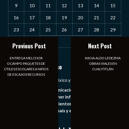
9
10
11
12
13
14
15
16
17
18
19
20
21
22
23
24
25
26
27
28
29
30
31
Previous Post
Next Post
« Jul
ENTREGA MELCHOR
INICIA ALDO LEDEZMA
OCAMPO PAQUETES DE
OBRAS VIALES EN
Notiexpress de México
ÚTILES ESCOLARES A NIÑOS
CUAUTITLÁN
DE ESCASOS RECURSOS
Las Noticias Diarias de México y el Mundo a Tu Alcance
Somos un medio de comunicación digital que tiene como
principal objetivo mantener informado al publico en
general de los acontecimientos mas recientes e
importantes de nuestro país y el mundo de forma eficaz,
expedita e imparcial.