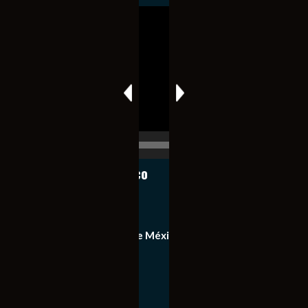
Reproductor
de
vídeo
00:00
00:17
Notiexpress de México
Contacto
Equipo de Notiexpress de México
Política de privacidad