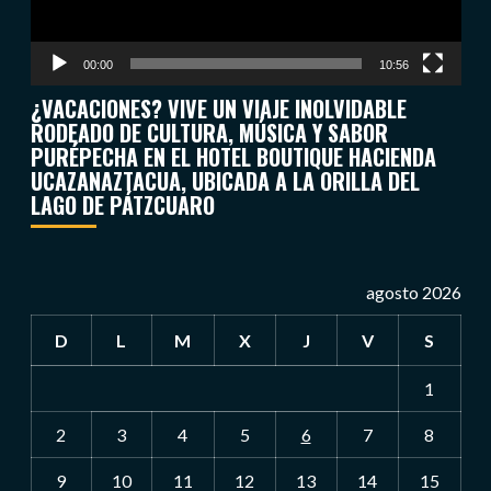
00:00
10:56
¿VACACIONES? VIVE UN VIAJE INOLVIDABLE
RODEADO DE CULTURA, MÚSICA Y SABOR
PURÉPECHA EN EL HOTEL BOUTIQUE HACIENDA
UCAZANAZTACUA, UBICADA A LA ORILLA DEL
LAGO DE PÁTZCUARO
agosto 2026
D
L
M
X
J
V
S
1
2
3
4
5
6
7
8
9
10
11
12
13
14
15