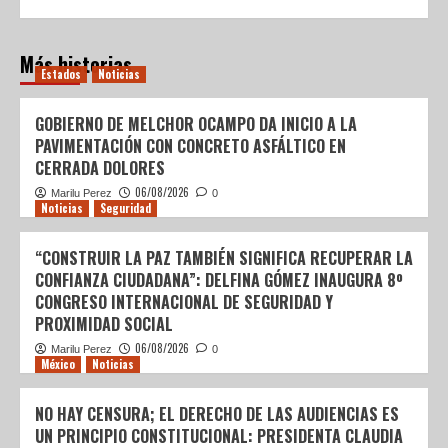
Más historias
Estados
Noticias
GOBIERNO DE MELCHOR OCAMPO DA INICIO A LA
PAVIMENTACIÓN CON CONCRETO ASFÁLTICO EN
CERRADA DOLORES
06/08/2026
Marilu Perez
0
Noticias
Seguridad
“CONSTRUIR LA PAZ TAMBIÉN SIGNIFICA RECUPERAR LA
CONFIANZA CIUDADANA”: DELFINA GÓMEZ INAUGURA 8º
CONGRESO INTERNACIONAL DE SEGURIDAD Y
PROXIMIDAD SOCIAL
06/08/2026
Marilu Perez
0
México
Noticias
NO HAY CENSURA; EL DERECHO DE LAS AUDIENCIAS ES
UN PRINCIPIO CONSTITUCIONAL: PRESIDENTA CLAUDIA