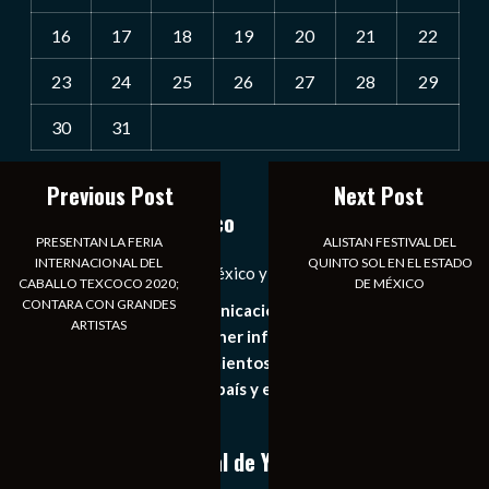
16
17
18
19
20
21
22
23
24
25
26
27
28
29
30
31
« Jul
Previous Post
Next Post
Notiexpress de México
PRESENTAN LA FERIA
ALISTAN FESTIVAL DEL
INTERNACIONAL DEL
QUINTO SOL EN EL ESTADO
Las Noticias Diarias de México y el Mundo a Tu Alcance
CABALLO TEXCOCO 2020;
DE MÉXICO
CONTARA CON GRANDES
Somos un medio de comunicación digital que tiene como
ARTISTAS
principal objetivo mantener informado al publico en
general de los acontecimientos mas recientes e
importantes de nuestro país y el mundo de forma eficaz,
expedita e imparcial.
Conoce nuestro canal de YouTube