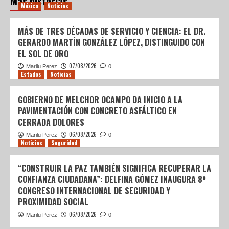
Más historias
México
Noticias
MÁS DE TRES DÉCADAS DE SERVICIO Y CIENCIA: EL DR.
GERARDO MARTÍN GONZÁLEZ LÓPEZ, DISTINGUIDO CON
EL SOL DE ORO
07/08/2026
Marilu Perez
0
Estados
Noticias
GOBIERNO DE MELCHOR OCAMPO DA INICIO A LA
PAVIMENTACIÓN CON CONCRETO ASFÁLTICO EN
CERRADA DOLORES
06/08/2026
Marilu Perez
0
Noticias
Seguridad
“CONSTRUIR LA PAZ TAMBIÉN SIGNIFICA RECUPERAR LA
CONFIANZA CIUDADANA”: DELFINA GÓMEZ INAUGURA 8º
CONGRESO INTERNACIONAL DE SEGURIDAD Y
PROXIMIDAD SOCIAL
06/08/2026
Marilu Perez
0