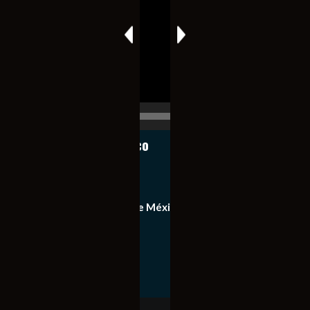
de
vídeo
00:00
00:17
Notiexpress de México
Contacto
Equipo de Notiexpress de México
Política de privacidad