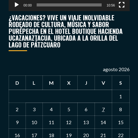
00:00
10:56
¿VACACIONES? VIVE UN VIAJE INOLVIDABLE
RODEADO DE CULTURA, MÚSICA Y SABOR
PURÉPECHA EN EL HOTEL BOUTIQUE HACIENDA
UCAZANAZTACUA, UBICADA A LA ORILLA DEL
LAGO DE PÁTZCUARO
agosto 2026
D
L
M
X
J
V
S
1
2
3
4
5
6
7
8
9
10
11
12
13
14
15
16
17
18
19
20
21
22