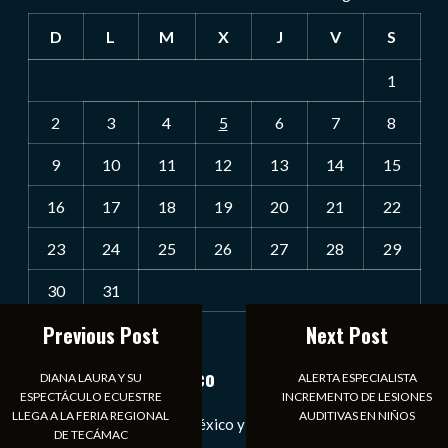
D
L
M
X
J
V
S
1
2
3
4
5
6
7
8
9
10
11
12
13
14
15
16
17
18
19
20
21
22
23
24
25
26
27
28
29
30
31
Previous Post
Next Post
« Jul
Notiexpress de México
DIANA LAURA Y SU
ALERTA ESPECIALISTA
ESPECTÁCULO ECUESTRE
INCREMENTO DE LESIONES
LLEGA A LA FERIA REGIONAL
AUDITIVAS EN NIÑOS
Las Noticias Diarias de México y el Mundo a Tu Alcance
DE TECÁMAC