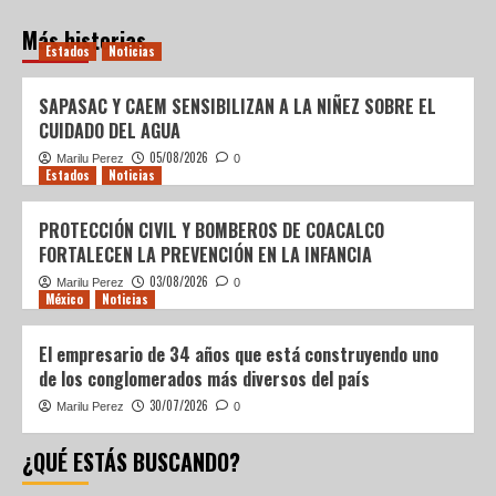
Más historias
Estados
Noticias
SAPASAC Y CAEM SENSIBILIZAN A LA NIÑEZ SOBRE EL
CUIDADO DEL AGUA
05/08/2026
Marilu Perez
0
Estados
Noticias
PROTECCIÓN CIVIL Y BOMBEROS DE COACALCO
FORTALECEN LA PREVENCIÓN EN LA INFANCIA
03/08/2026
Marilu Perez
0
México
Noticias
El empresario de 34 años que está construyendo uno
de los conglomerados más diversos del país
30/07/2026
Marilu Perez
0
¿QUÉ ESTÁS BUSCANDO?