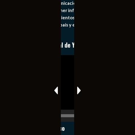
Somos un medio de comunicación digital que tiene como
principal objetivo mantener informado al publico en
general de los acontecimientos mas recientes e
importantes de nuestro país y el mundo de forma eficaz,
expedita e imparcial.
Conoce nuestro canal de YouTube
Reproductor
de
vídeo
00:00
00:17
Notiexpress de México