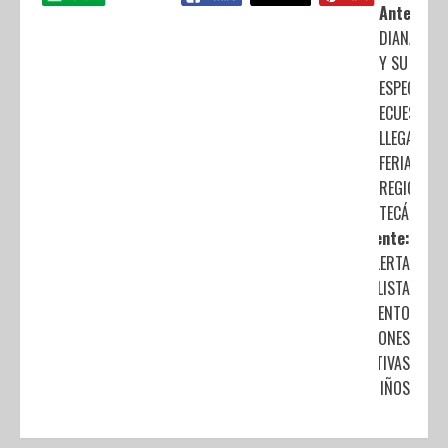
Anterior:
DIANA LAU
Y SU
ESPECTÁCU
ECUESTRE
LLEGA A LA
FERIA
REGIONAL 
TECÁMAC
Siguiente:
ALERTA
ESPECIALISTA
INCREMENTO
DE LESIONES
AUDITIVAS
EN NIÑOS