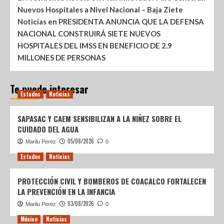
Nuevos Hospitales a Nivel Nacional – Baja Ziete
Noticias
en
PRESIDENTA ANUNCIA QUE LA DEFENSA
NACIONAL CONSTRUIRÁ SIETE NUEVOS
HOSPITALES DEL IMSS EN BENEFICIO DE 2.9
MILLONES DE PERSONAS
Te puede interesar
Estados
Noticias
SAPASAC Y CAEM SENSIBILIZAN A LA NIÑEZ SOBRE EL
CUIDADO DEL AGUA
05/08/2026
Marilu Perez
0
Estados
Noticias
PROTECCIÓN CIVIL Y BOMBEROS DE COACALCO FORTALECEN
LA PREVENCIÓN EN LA INFANCIA
03/08/2026
Marilu Perez
0
México
Noticias