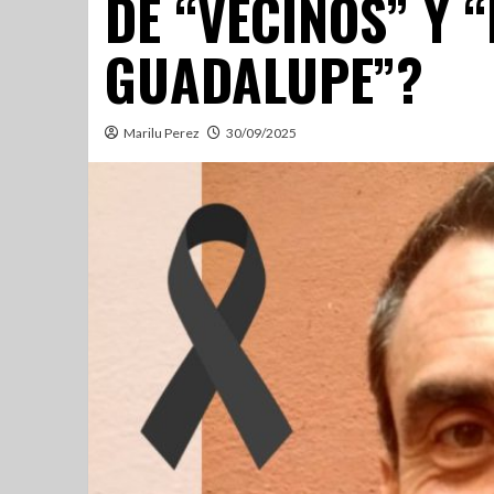
DE “VECINOS” Y 
GUADALUPE”?
Marilu Perez
30/09/2025