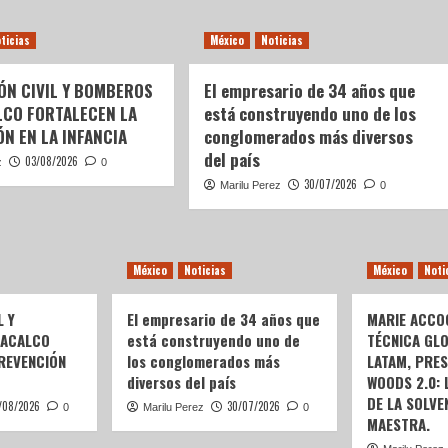
ticias
México
Noticias
ÓN CIVIL Y BOMBEROS
El empresario de 34 años que
LCO FORTALECEN LA
está construyendo uno de los
N EN LA INFANCIA
conglomerados más diversos
del país
03/08/2026
z
0
30/07/2026
Marilu Perez
0
México
Noticias
México
Noti
L Y
El empresario de 34 años que
MARIE ACCOG
OACALCO
está construyendo uno de
TÉCNICA GL
REVENCIÓN
los conglomerados más
LATAM, PRE
diversos del país
WOODS 2.0:
DE LA SOLVEN
/08/2026
30/07/2026
0
Marilu Perez
0
MAESTRA.