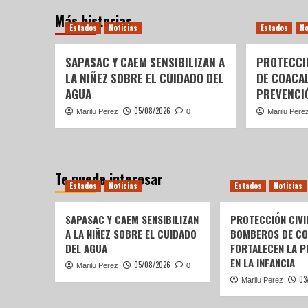
Más historias
Estados
Noticias
Estados
No
SAPASAC Y CAEM SENSIBILIZAN A
PROTECCI
LA NIÑEZ SOBRE EL CUIDADO DEL
DE COACA
AGUA
PREVENCIÓ
05/08/2026
Marilu Perez
0
Marilu Pere
Te puede interesar
Estados
Noticias
Estados
Noticias
SAPASAC Y CAEM SENSIBILIZAN
PROTECCIÓN CIVI
A LA NIÑEZ SOBRE EL CUIDADO
BOMBEROS DE C
DEL AGUA
FORTALECEN LA P
EN LA INFANCIA
05/08/2026
Marilu Perez
0
03
Marilu Perez