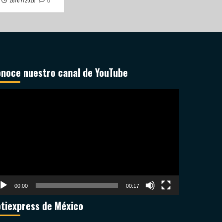
28/07/2026
0
noce nuestro canal de YouTube
productor
deo
00:00
00:17
tiexpress de México