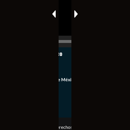
vídeo
00:00
00:17
Notiexpress de México
Contacto
Equipo de Notiexpress de México
Política de privacidad
Copyright © Todos los derechos reservados. Notiexpress