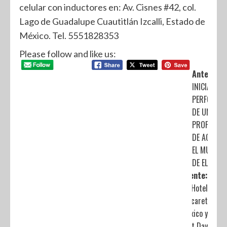
celular con inductores en: Av. Cisnes #42, col.
Lago de Guadalupe Cuautitlán Izcalli, Estado de
México. Tel. 5551828353
Please follow and like us:
Anterior:
INICIA CAE
PERFORAC
DE UN POZ
PROFUNDO
DE AGUA E
EL MUNICIP
DE EL ORO
Siguiente:
Hotel
Xcaret
México y
Best Day