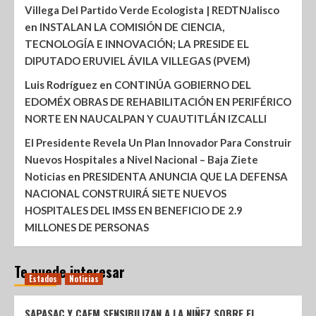
Villega Del Partido Verde Ecologista | REDTNJalisco
en
INSTALAN LA COMISIÓN DE CIENCIA,
TECNOLOGÍA E INNOVACIÓN; LA PRESIDE EL
DIPUTADO ERUVIEL ÁVILA VILLEGAS (PVEM)
Luis Rodríguez
en
CONTINÚA GOBIERNO DEL
EDOMÉX OBRAS DE REHABILITACIÓN EN PERIFÉRICO
NORTE EN NAUCALPAN Y CUAUTITLÁN IZCALLI
El Presidente Revela Un Plan Innovador Para Construir
Nuevos Hospitales a Nivel Nacional – Baja Ziete
Noticias
en
PRESIDENTA ANUNCIA QUE LA DEFENSA
NACIONAL CONSTRUIRÁ SIETE NUEVOS
HOSPITALES DEL IMSS EN BENEFICIO DE 2.9
MILLONES DE PERSONAS
Te puede interesar
Estados
Noticias
SAPASAC Y CAEM SENSIBILIZAN A LA NIÑEZ SOBRE EL