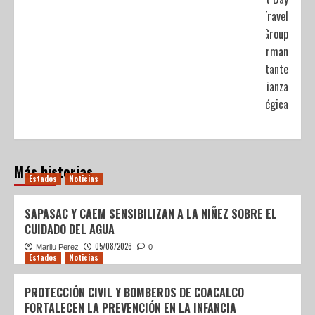
Travel
Group
firman
importante
alianza
estratégica
Más historias
Estados
Noticias
SAPASAC Y CAEM SENSIBILIZAN A LA NIÑEZ SOBRE EL
CUIDADO DEL AGUA
05/08/2026
Marilu Perez
0
Estados
Noticias
PROTECCIÓN CIVIL Y BOMBEROS DE COACALCO
FORTALECEN LA PREVENCIÓN EN LA INFANCIA