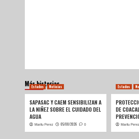
Más historias
Estados
Noticias
Estados
No
SAPASAC Y CAEM SENSIBILIZAN A
PROTECCI
LA NIÑEZ SOBRE EL CUIDADO DEL
DE COACA
AGUA
PREVENCIÓ
05/08/2026
Marilu Perez
0
Marilu Pere