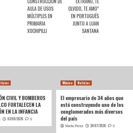
CONSTRUCCIÓN DE
EXTRAÑO, TE
AULA DE USOS
OLVIDO, TE AMO”
MÚLTIPLES EN
EN PORTUGUÉS
PRIMARIA
JUNTO A LUAN
XOCHIPILLI
SANTANA
ticias
México
Noticias
ÓN CIVIL Y BOMBEROS
El empresario de 34 años que
LCO FORTALECEN LA
está construyendo uno de los
N EN LA INFANCIA
conglomerados más diversos
del país
03/08/2026
z
0
30/07/2026
Marilu Perez
0