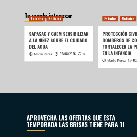
Te puede interesar
Estados
Noticias
Estados
Noticias
SAPASAC Y CAEM SENSIBILIZAN
PROTECCIÓN CIVI
A LA NIÑEZ SOBRE EL CUIDADO
BOMBEROS DE C
DEL AGUA
FORTALECEN LA P
EN LA INFANCIA
05/08/2026
Marilu Perez
0
03
Marilu Perez
APROVECHA LAS OFERTAS QUE ESTA
TEMPORADA LAS BRISAS TIENE PARA TI