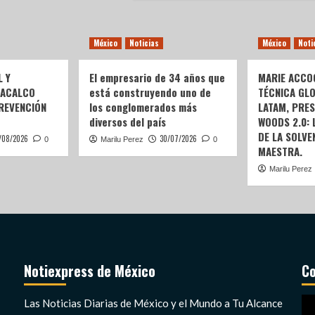
México
Noticias
México
Noti
L Y
El empresario de 34 años que
MARIE ACCOG
OACALCO
está construyendo uno de
TÉCNICA GL
REVENCIÓN
los conglomerados más
LATAM, PRE
diversos del país
WOODS 2.0:
DE LA SOLVEN
/08/2026
30/07/2026
0
Marilu Perez
0
MAESTRA.
Marilu Perez
Notiexpress de México
Co
Re
Las Noticias Diarias de México y el Mundo a Tu Alcance