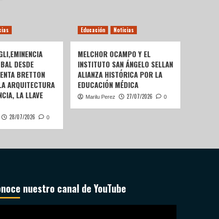
cias
Educación
Noticias
LI,EMINENCIA
MELCHOR OCAMPO Y EL
OBAL DESDE
INSTITUTO SAN ÁNGELO SELLAN
SENTA BRETTON
ALIANZA HISTÓRICA POR LA
 LA ARQUITECTURA
EDUCACIÓN MÉDICA
CIA, LA LLAVE
27/07/2026
Marilu Perez
0
28/07/2026
0
noce nuestro canal de YouTube
productor