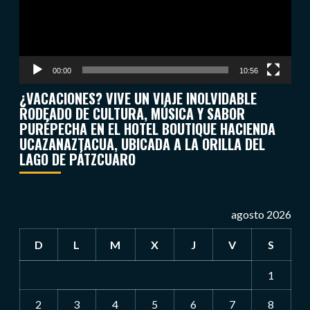
00:00
10:56
¿VACACIONES? VIVE UN VIAJE INOLVIDABLE
RODEADO DE CULTURA, MÚSICA Y SABOR
PURÉPECHA EN EL HOTEL BOUTIQUE HACIENDA
UCAZANAZTACUA, UBICADA A LA ORILLA DEL
LAGO DE PÁTZCUARO
agosto 2026
D
L
M
X
J
V
S
1
2
3
4
5
6
7
8