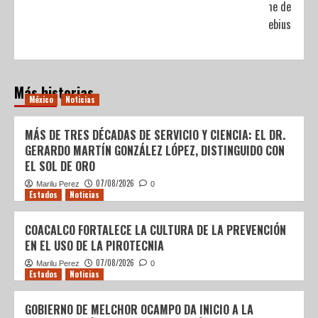
Síndrome de
Moebius
Más historias
México
Noticias
MÁS DE TRES DÉCADAS DE SERVICIO Y CIENCIA: EL DR.
GERARDO MARTÍN GONZÁLEZ LÓPEZ, DISTINGUIDO CON
EL SOL DE ORO
07/08/2026
Marilu Perez
0
Estados
Noticias
COACALCO FORTALECE LA CULTURA DE LA PREVENCIÓN
EN EL USO DE LA PIROTECNIA
07/08/2026
Marilu Perez
0
Estados
Noticias
GOBIERNO DE MELCHOR OCAMPO DA INICIO A LA