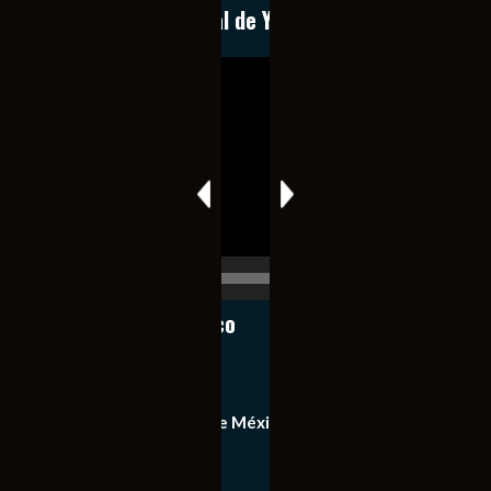
Conoce nuestro canal de YouTube
Reproductor
de
vídeo
00:00
00:17
Notiexpress de México
Contacto
Equipo de Notiexpress de México
Política de privacidad