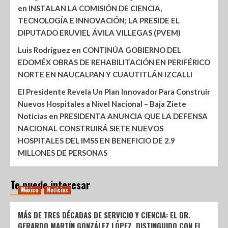
en
INSTALAN LA COMISIÓN DE CIENCIA,
TECNOLOGÍA E INNOVACIÓN; LA PRESIDE EL
DIPUTADO ERUVIEL ÁVILA VILLEGAS (PVEM)
Luis Rodríguez
en
CONTINÚA GOBIERNO DEL
EDOMÉX OBRAS DE REHABILITACIÓN EN PERIFÉRICO
NORTE EN NAUCALPAN Y CUAUTITLÁN IZCALLI
El Presidente Revela Un Plan Innovador Para Construir
Nuevos Hospitales a Nivel Nacional – Baja Ziete
Noticias
en
PRESIDENTA ANUNCIA QUE LA DEFENSA
NACIONAL CONSTRUIRÁ SIETE NUEVOS
HOSPITALES DEL IMSS EN BENEFICIO DE 2.9
MILLONES DE PERSONAS
Te puede interesar
México
Noticias
MÁS DE TRES DÉCADAS DE SERVICIO Y CIENCIA: EL DR.
GERARDO MARTÍN GONZÁLEZ LÓPEZ, DISTINGUIDO CON EL