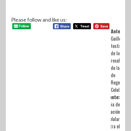
Please follow and like us:
Anterior:
Guillermo 
testimonio
de los bue
resultados
de la Terap
de
Regeneraci
Celular
Siguiente:
Terapia de
Regeneración
Celular
contra el