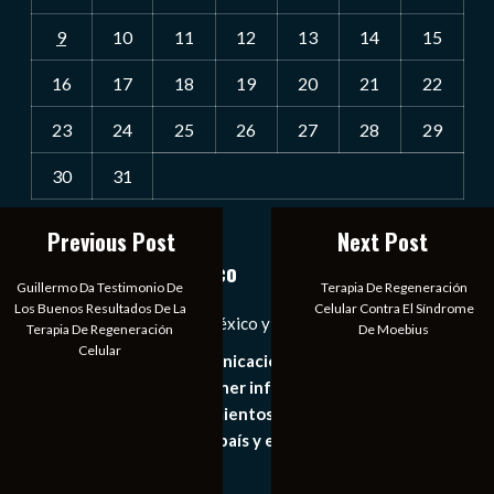
9
10
11
12
13
14
15
16
17
18
19
20
21
22
23
24
25
26
27
28
29
30
31
« Jul
Previous Post
Next Post
Notiexpress de México
Guillermo Da Testimonio De
Terapia De Regeneración
Los Buenos Resultados De La
Celular Contra El Síndrome
Las Noticias Diarias de México y el Mundo a Tu Alcance
Terapia De Regeneración
De Moebius
Celular
Somos un medio de comunicación digital que tiene como
principal objetivo mantener informado al publico en
general de los acontecimientos mas recientes e
importantes de nuestro país y el mundo de forma eficaz,
expedita e imparcial.