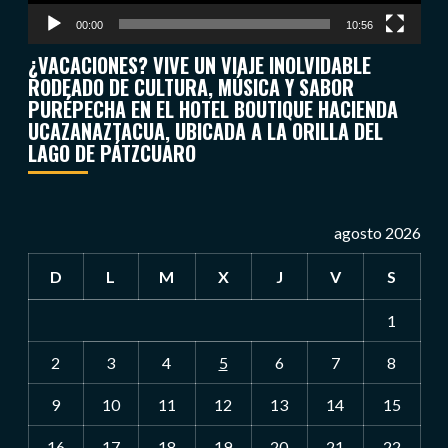
00:00
10:56
¿VACACIONES? VIVE UN VIAJE INOLVIDABLE
RODEADO DE CULTURA, MÚSICA Y SABOR
PURÉPECHA EN EL HOTEL BOUTIQUE HACIENDA
UCAZANAZTACUA, UBICADA A LA ORILLA DEL
LAGO DE PÁTZCUARO
agosto 2026
D
L
M
X
J
V
S
1
2
3
4
5
6
7
8
9
10
11
12
13
14
15
16
17
18
19
20
21
22