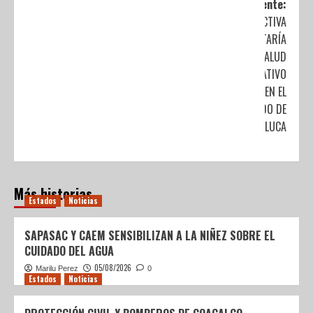
Siguiente:
ACTIVA
SECRETARÍA
DE SALUD
OPERATIVO
EN EL
NEVADO DE
TOLUCA
Más historias
Estados
Noticias
SAPASAC Y CAEM SENSIBILIZAN A LA NIÑEZ SOBRE EL
CUIDADO DEL AGUA
05/08/2026
Marilu Perez
0
Estados
Noticias