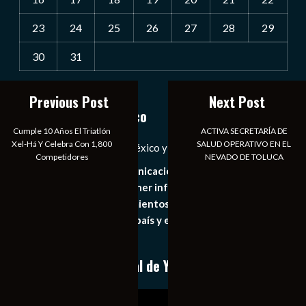
23
24
25
26
27
28
29
30
31
« Jul
Previous Post
Next Post
Notiexpress de México
Cumple 10 Años El Triatlón
ACTIVA SECRETARÍA DE
Xel-Há Y Celebra Con 1,800
SALUD OPERATIVO EN EL
Las Noticias Diarias de México y el Mundo a Tu Alcance
Competidores
NEVADO DE TOLUCA
Somos un medio de comunicación digital que tiene como
principal objetivo mantener informado al publico en
general de los acontecimientos mas recientes e
importantes de nuestro país y el mundo de forma eficaz,
expedita e imparcial.
Conoce nuestro canal de YouTube
Reproductor