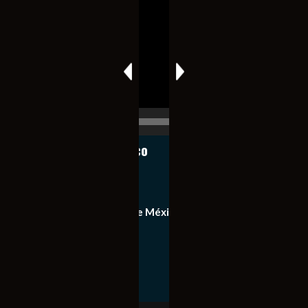
de
vídeo
00:00
00:17
Notiexpress de México
Contacto
Equipo de Notiexpress de México
Política de privacidad