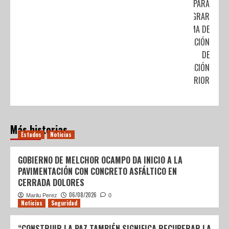
PARA
INTEGRAR
SISTEMA DE
INFORMACIÓN
DE
EDUCACIÓN
SUPERIOR
Más historias
Estados
Noticias
GOBIERNO DE MELCHOR OCAMPO DA INICIO A LA
PAVIMENTACIÓN CON CONCRETO ASFÁLTICO EN
CERRADA DOLORES
06/08/2026
Marilu Perez
0
Noticias
Seguridad
“CONSTRUIR LA PAZ TAMBIÉN SIGNIFICA RECUPERAR LA