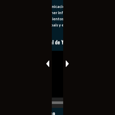
Somos un medio de comunicación digital que tiene como
principal objetivo mantener informado al publico en
general de los acontecimientos mas recientes e
importantes de nuestro país y el mundo de forma eficaz,
expedita e imparcial.
Conoce nuestro canal de YouTube
Reproductor
de
vídeo
00:00
00:17
Notiexpress de México