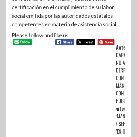
certificación en el cumplimiento de su labor
social emitida por las autoridades estatales
competentes en materia de asistencia social.
Please follow and like us:
Anterior:
DARWIN ES
NO ACEPTA
DERROTA;
CONTINUA
MANIFESTA
CON SERVI
PÚBLICOS
Siguiente:
FIRMAN
UNAM Y SEP
CONVENIO