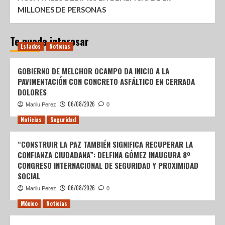
MILLONES DE PERSONAS
Te puede interesar
Estados
Noticias
GOBIERNO DE MELCHOR OCAMPO DA INICIO A LA
PAVIMENTACIÓN CON CONCRETO ASFÁLTICO EN CERRADA
DOLORES
06/08/2026
Marilu Perez
0
Noticias
Seguridad
“CONSTRUIR LA PAZ TAMBIÉN SIGNIFICA RECUPERAR LA
CONFIANZA CIUDADANA”: DELFINA GÓMEZ INAUGURA 8º
CONGRESO INTERNACIONAL DE SEGURIDAD Y PROXIMIDAD
SOCIAL
06/08/2026
Marilu Perez
0
México
Noticias