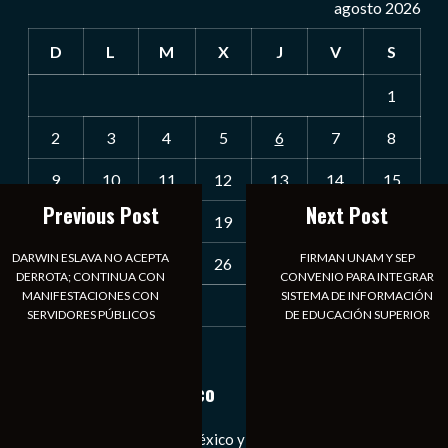
agosto 2026
D
L
M
X
J
V
S
1
2
3
4
5
6
7
8
9
10
11
12
13
14
15
Previous Post
Next Post
16
17
18
19
20
21
22
DARWIN ESLAVA NO ACEPTA
FIRMAN UNAM Y SEP
23
24
25
26
27
28
29
DERROTA; CONTINUA CON
CONVENIO PARA INTEGRAR
MANIFESTACIONES CON
SISTEMA DE INFORMACIÓN
30
31
SERVIDORES PÚBLICOS
DE EDUCACIÓN SUPERIOR
« Jul
Notiexpress de México
Las Noticias Diarias de México y el Mundo a Tu Alcance