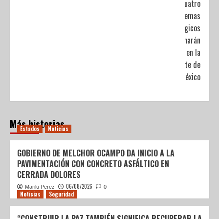
Cuatro
sistemas
meteorológicos
ocasionarán
lluvias en la
mayor parte de
México
Más historias
Estados
Noticias
GOBIERNO DE MELCHOR OCAMPO DA INICIO A LA
PAVIMENTACIÓN CON CONCRETO ASFÁLTICO EN
CERRADA DOLORES
06/08/2026
Marilu Perez
0
Noticias
Seguridad
“CONSTRUIR LA PAZ TAMBIÉN SIGNIFICA RECUPERAR LA