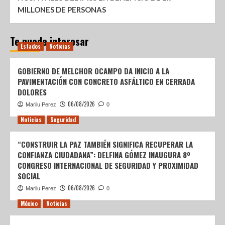
MILLONES DE PERSONAS
Te puede interesar
Estados
Noticias
GOBIERNO DE MELCHOR OCAMPO DA INICIO A LA
PAVIMENTACIÓN CON CONCRETO ASFÁLTICO EN CERRADA
DOLORES
06/08/2026
Marilu Perez
0
Noticias
Seguridad
“CONSTRUIR LA PAZ TAMBIÉN SIGNIFICA RECUPERAR LA
CONFIANZA CIUDADANA”: DELFINA GÓMEZ INAUGURA 8º
CONGRESO INTERNACIONAL DE SEGURIDAD Y PROXIMIDAD
SOCIAL
06/08/2026
Marilu Perez
0
México
Noticias