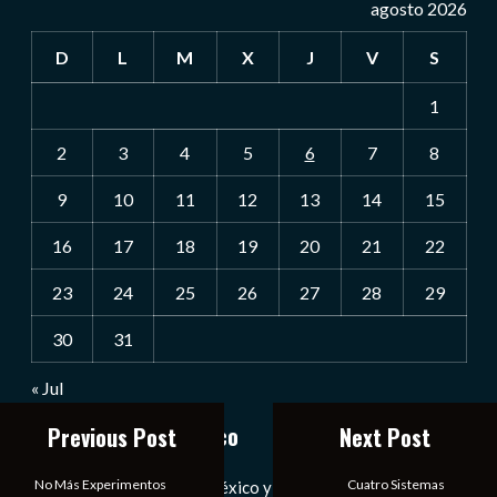
agosto 2026
D
L
M
X
J
V
S
1
2
3
4
5
6
7
8
9
10
11
12
13
14
15
16
17
18
19
20
21
22
23
24
25
26
27
28
29
30
31
« Jul
Notiexpress de México
Previous Post
Next Post
No Más Experimentos
Cuatro Sistemas
Las Noticias Diarias de México y el Mundo a Tu Alcance