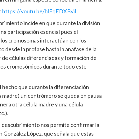
:
https://youtu.be/hlEqFDXBviI
rimiento incide en que durante la división
na participación esencial pues el
 los cromosomas interactúan con los
 desde la profase hasta la anafase de la
ar de células diferenciadas y formación de
tos cromosómicos durante todo este
 hecho que durante la diferenciación
ulas madre) un centrómero se queda en pausa
enera otra célula madre y una célula
c.).
 descubrimiento nos permite confirmar la
n González López, que señala que estas