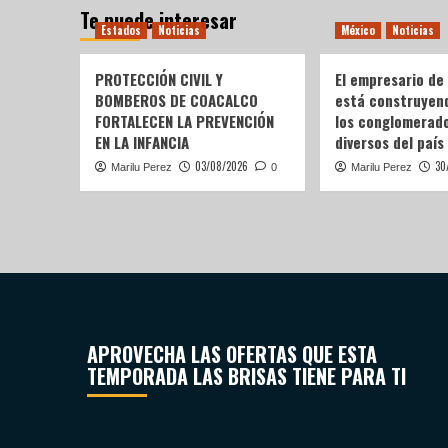
Te puede interesar
Estados
Noticias
México
Noticias
PROTECCIÓN CIVIL Y
El empresario de
BOMBEROS DE COACALCO
está construyen
FORTALECEN LA PREVENCIÓN
los conglomerad
EN LA INFANCIA
diversos del país
03/08/2026
30
Marilu Perez
0
Marilu Perez
APROVECHA LAS OFERTAS QUE ESTA
TEMPORADA LAS BRISAS TIENE PARA TI