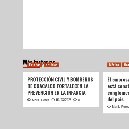
Más historias
Estados
Noticias
México
Not
PROTECCIÓN CIVIL Y BOMBEROS
El empres
DE COACALCO FORTALECEN LA
está cons
PREVENCIÓN EN LA INFANCIA
conglomer
del país
03/08/2026
Marilu Perez
0
Marilu Pere