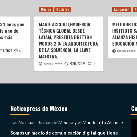
México
Noticias
Educación
N
 34 años que
MARIE ACCOGLI,EMINENCIA
MELCHOR OC
do uno de
TÉCNICA GLOBAL DESDE
INSTITUTO S
os más
LATAM, PRESENTA BRETTON
ALIANZA HIS
WOODS 2.0: LA ARQUITECTURA
EDUCACIÓN 
DE LA SOLVENCIA, LA LLAVE
/07/2026
0
Marilu Perez
MAESTRA.
28/07/2026
Marilu Perez
0
Notiexpress de México
Co
Re
Las Noticias Diarias de México y el Mundo a Tu Alcance
de
Somos un medio de comunicación digital que tiene