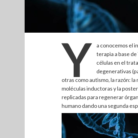
Y
a conocemos el inc
terapia a base de
células en el tr
degenerativas (pa
otras como autismo, la razón: la
moléculas inductoras y la posteri
replicadas para regenerar órgan
humano dando una segunda espe