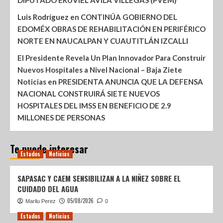
DIPUTADO ERUVIEL ÁVILA VILLEGAS (PVEM)
Luis Rodríguez
en
CONTINÚA GOBIERNO DEL
EDOMÉX OBRAS DE REHABILITACIÓN EN PERIFÉRICO
NORTE EN NAUCALPAN Y CUAUTITLÁN IZCALLI
El Presidente Revela Un Plan Innovador Para Construir
Nuevos Hospitales a Nivel Nacional – Baja Ziete
Noticias
en
PRESIDENTA ANUNCIA QUE LA DEFENSA
NACIONAL CONSTRUIRÁ SIETE NUEVOS
HOSPITALES DEL IMSS EN BENEFICIO DE 2.9
MILLONES DE PERSONAS
Te puede interesar
Estados
Noticias
SAPASAC Y CAEM SENSIBILIZAN A LA NIÑEZ SOBRE EL
CUIDADO DEL AGUA
05/08/2026
Marilu Perez
0
Estados
Noticias