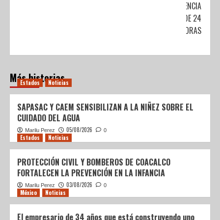
AUDIENCIA
DE 24
HORAS
Más historias
Estados
Noticias
SAPASAC Y CAEM SENSIBILIZAN A LA NIÑEZ SOBRE EL
CUIDADO DEL AGUA
05/08/2026
Marilu Perez
0
Estados
Noticias
PROTECCIÓN CIVIL Y BOMBEROS DE COACALCO
FORTALECEN LA PREVENCIÓN EN LA INFANCIA
03/08/2026
Marilu Perez
0
México
Noticias
El empresario de 34 años que está construyendo uno