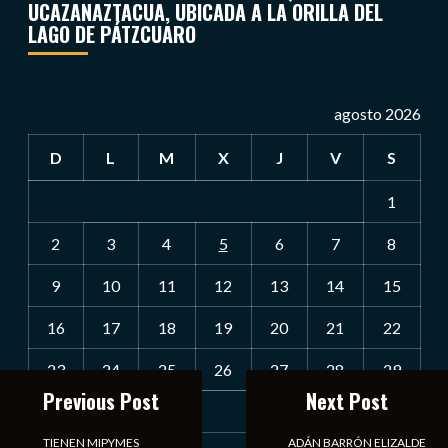
UCAZANAZTACUA, UBICADA A LA ORILLA DEL
LAGO DE PÁTZCUARO
agosto 2026
D
L
M
X
J
V
S
1
2
3
4
5
6
7
8
9
10
11
12
13
14
15
16
17
18
19
20
21
22
23
24
25
26
27
28
29
Previous Post
Next Post
30
31
TIENEN MIPYMES
ADÁN BARRÓN ELIZALDE