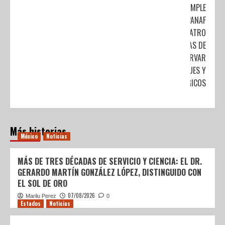
CUMPLE
CEPANAF
CUATRO
DÉCADAS DE
CONSERVAR
PARQUES Y
ZOOLÓGICOS
Más historias
México
Noticias
MÁS DE TRES DÉCADAS DE SERVICIO Y CIENCIA: EL DR.
GERARDO MARTÍN GONZÁLEZ LÓPEZ, DISTINGUIDO CON
EL SOL DE ORO
07/08/2026
Marilu Perez
0
Estados
Noticias