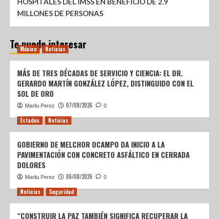
HOSPITALES DEL IMSS EN BENEFICIO DE 2.9
MILLONES DE PERSONAS
Te puede interesar
México
Noticias
MÁS DE TRES DÉCADAS DE SERVICIO Y CIENCIA: EL DR.
GERARDO MARTÍN GONZÁLEZ LÓPEZ, DISTINGUIDO CON EL
SOL DE ORO
07/08/2026
Marilu Perez
0
Estados
Noticias
GOBIERNO DE MELCHOR OCAMPO DA INICIO A LA
PAVIMENTACIÓN CON CONCRETO ASFÁLTICO EN CERRADA
DOLORES
06/08/2026
Marilu Perez
0
Noticias
Seguridad
“CONSTRUIR LA PAZ TAMBIÉN SIGNIFICA RECUPERAR LA