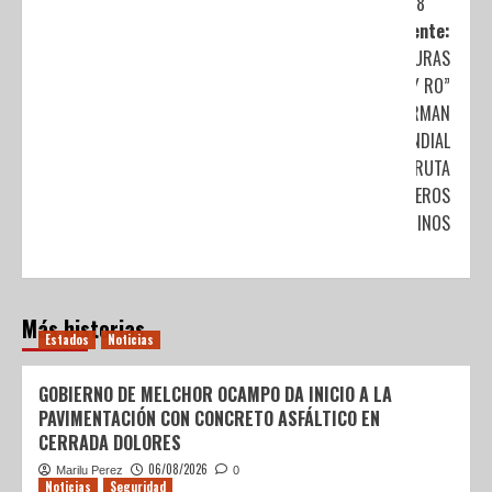
8
Siguiente:
“AVENTURAS
YU Y RO”
TRANSFORMAN
EL MUNDIAL
2026 EN RUTA
PARA VIAJEROS
LATINOS
Más historias
Estados
Noticias
GOBIERNO DE MELCHOR OCAMPO DA INICIO A LA
PAVIMENTACIÓN CON CONCRETO ASFÁLTICO EN
CERRADA DOLORES
06/08/2026
Marilu Perez
0
Noticias
Seguridad