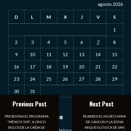
agosto 2026
D
L
M
X
J
V
S
1
2
3
4
5
6
7
8
9
10
11
12
13
14
15
16
17
18
19
20
21
22
23
24
25
26
27
28
29
30
31
Previous Post
Next Post
« Jul
Notiexpress de México
PRESENTAN EL PROGRAMA
REABREN EL MUSEO MAYA
“MÉXICO 500”, A CINCO
DE CANCÚN Y LA ZONA
SIGLOS DE LA CAÍDA DE
ARQUEOLÓGICA DE SAN
Las Noticias Diarias de México y el Mundo a Tu Alcance