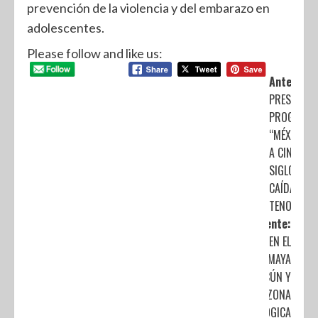
prevención de la violencia y del embarazo en
adolescentes.
Please follow and like us:
Anterior:
PRESENTAN
PROGRAM
“MÉXICO 5
A CINCO
SIGLOS DE 
CAÍDA DE
TENOCHTIT
Siguiente:
REABREN EL
MUSEO MAYA
DE CANCÚN Y
LA ZONA
ARQUEOLÓGICA