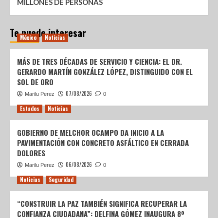
MILLONES DE PERSONAS
Te puede interesar
México
Noticias
MÁS DE TRES DÉCADAS DE SERVICIO Y CIENCIA: EL DR.
GERARDO MARTÍN GONZÁLEZ LÓPEZ, DISTINGUIDO CON EL
SOL DE ORO
07/08/2026
Marilu Perez
0
Estados
Noticias
GOBIERNO DE MELCHOR OCAMPO DA INICIO A LA
PAVIMENTACIÓN CON CONCRETO ASFÁLTICO EN CERRADA
DOLORES
06/08/2026
Marilu Perez
0
Noticias
Seguridad
“CONSTRUIR LA PAZ TAMBIÉN SIGNIFICA RECUPERAR LA
CONFIANZA CIUDADANA”: DELFINA GÓMEZ INAUGURA 8º