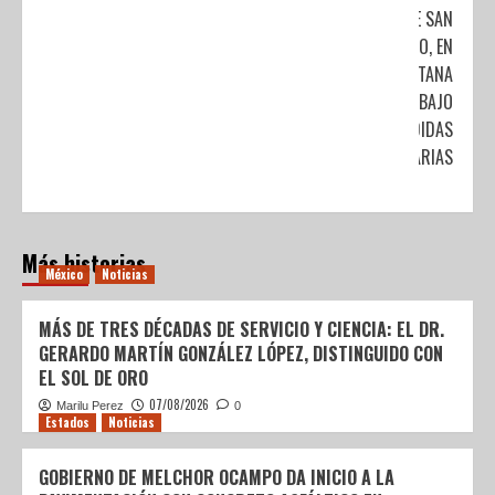
DE SAN
MIGUELITO, EN
QUINTANA
ROO, BAJO
MEDIDAS
SANITARIAS
Más historias
México
Noticias
MÁS DE TRES DÉCADAS DE SERVICIO Y CIENCIA: EL DR.
GERARDO MARTÍN GONZÁLEZ LÓPEZ, DISTINGUIDO CON
EL SOL DE ORO
07/08/2026
Marilu Perez
0
Estados
Noticias
GOBIERNO DE MELCHOR OCAMPO DA INICIO A LA