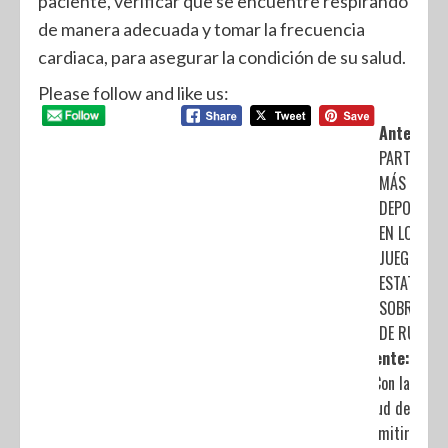
paciente, verificar que se encuentre respirando
de manera adecuada y tomar la frecuencia
cardiaca, para asegurar la condición de su salud.
Please follow and like us:
Anterior:
PARTICIPA
MÁS DE 20
DEPORTIST
EN LOS
JUEGOS
ESTATALES
SOBRE SILL
DE RUEDAS
Siguiente:
Con la
actitud de
no permitir