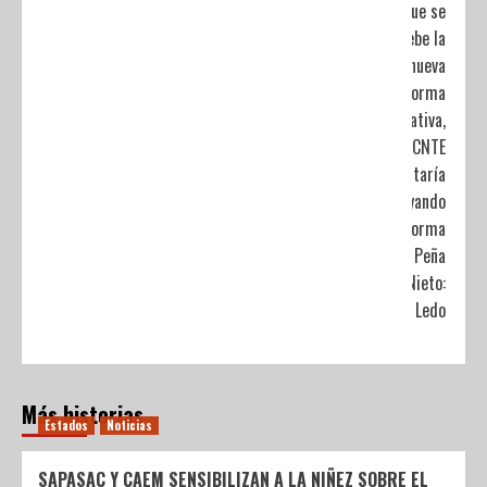
que se
apruebe la
nueva
reforma
educativa,
la CNTE
estaría
apoyando
la reforma
de Peña
Nieto:
Muñoz Ledo
Más historias
Estados
Noticias
SAPASAC Y CAEM SENSIBILIZAN A LA NIÑEZ SOBRE EL