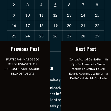
2
3
4
5
6
7
8
9
10
11
12
13
14
15
16
17
18
19
20
21
22
23
24
25
26
27
28
29
30
31
Previous Post
Next Post
« Jul
PARTICIPAN MÁS DE 200
Con La Actitud De No Permitir
DEPORTISTAS EN LOS
Que Se Apruebe La Nueva
Notiexpress de México
JUEGOS ESTATALES SOBRE
Reforma Educativa, La CNTE
SILLA DE RUEDAS
Estaría Apoyando La Reforma
De Peña Nieto: Muñoz Ledo
Las Noticias Diarias de México y el Mundo a Tu Alcance
Somos un medio de comunicación digital que tiene como
principal objetivo mantener informado al publico en
general de los acontecimientos mas recientes e
importantes de nuestro país y el mundo de forma eficaz,