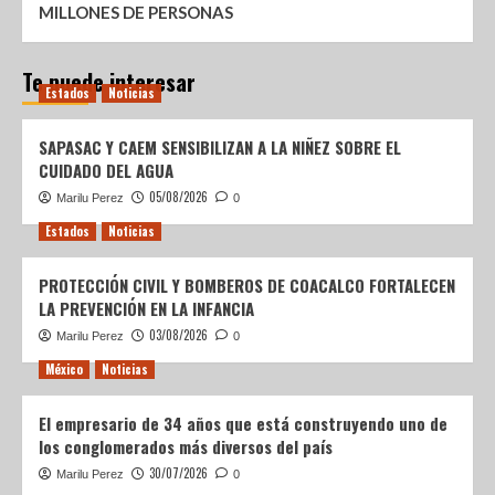
MILLONES DE PERSONAS
Te puede interesar
Estados
Noticias
SAPASAC Y CAEM SENSIBILIZAN A LA NIÑEZ SOBRE EL
CUIDADO DEL AGUA
05/08/2026
Marilu Perez
0
Estados
Noticias
PROTECCIÓN CIVIL Y BOMBEROS DE COACALCO FORTALECEN
LA PREVENCIÓN EN LA INFANCIA
03/08/2026
Marilu Perez
0
México
Noticias
El empresario de 34 años que está construyendo uno de
los conglomerados más diversos del país
30/07/2026
Marilu Perez
0