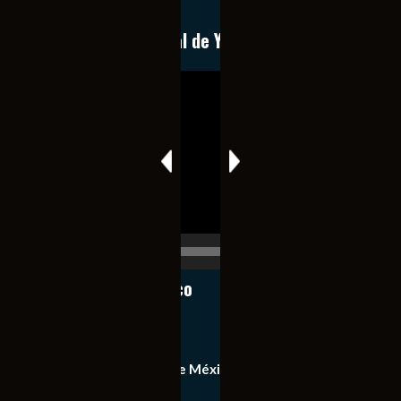
expedita e imparcial.
Conoce nuestro canal de YouTube
Reproductor
de
vídeo
00:00
00:17
Notiexpress de México
Contacto
Equipo de Notiexpress de México