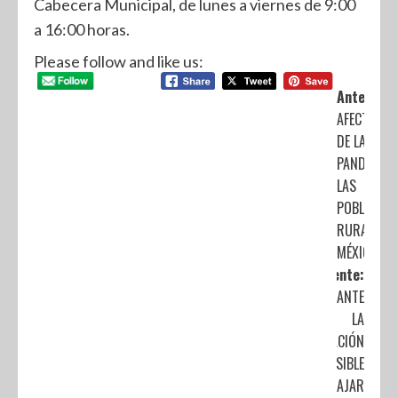
Cabecera Municipal, de lunes a viernes de 9:00
a 16:00 horas.
Please follow and like us:
Anterior:
AFECTACIO
DE LA
PANDEMIA 
LAS
POBLACION
RURALES E
MÉXICO
Siguiente:
MEDIANTE
LA
EDUCACIÓN
ES POSIBLE
TRABAJAR