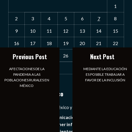
1
2
3
4
5
6
7
8
9
10
11
12
13
14
15
16
17
18
19
20
21
22
Previous Post
Next Post
23
24
25
26
27
28
29
30
31
AFECTACIONES DE LA
MEDIANTE LA EDUCACIÓN
PANDEMIA A LAS
ES POSIBLE TRABAJAR A
POBLACIONES RURALES EN
FAVOR DE LA INCLUSIÓN
« Jul
MÉXICO
Notiexpress de México
Las Noticias Diarias de México y el Mundo a Tu Alcance
Somos un medio de comunicación digital que tiene como
principal objetivo mantener informado al publico en
general de los acontecimientos mas recientes e