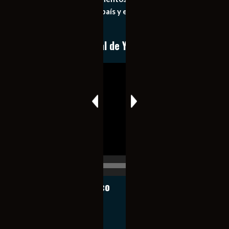
importantes de nuestro país y el mundo de forma eficaz,
expedita e imparcial.
Conoce nuestro canal de YouTube
Reproductor
de
vídeo
00:00
00:17
Notiexpress de México
Contacto