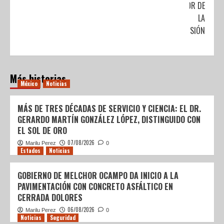
A FAVOR DE
LA
INCLUSIÓN
Más historias
México
Noticias
MÁS DE TRES DÉCADAS DE SERVICIO Y CIENCIA: EL DR.
GERARDO MARTÍN GONZÁLEZ LÓPEZ, DISTINGUIDO CON
EL SOL DE ORO
07/08/2026
Marilu Perez
0
Estados
Noticias
GOBIERNO DE MELCHOR OCAMPO DA INICIO A LA
PAVIMENTACIÓN CON CONCRETO ASFÁLTICO EN
CERRADA DOLORES
06/08/2026
Marilu Perez
0
Noticias
Seguridad