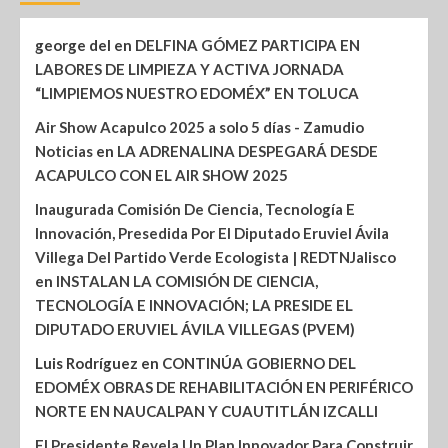
george del
en
DELFINA GÓMEZ PARTICIPA EN
LABORES DE LIMPIEZA Y ACTIVA JORNADA
“LIMPIEMOS NUESTRO EDOMÉX” EN TOLUCA
Air Show Acapulco 2025 a solo 5 días - Zamudio
Noticias
en
LA ADRENALINA DESPEGARÁ DESDE
ACAPULCO CON EL AIR SHOW 2025
Inaugurada Comisión De Ciencia, Tecnología E
Innovación, Presedida Por El Diputado Eruviel Ávila
Villega Del Partido Verde Ecologista | REDTNJalisco
en
INSTALAN LA COMISIÓN DE CIENCIA,
TECNOLOGÍA E INNOVACIÓN; LA PRESIDE EL
DIPUTADO ERUVIEL ÁVILA VILLEGAS (PVEM)
Luis Rodríguez
en
CONTINÚA GOBIERNO DEL
EDOMÉX OBRAS DE REHABILITACIÓN EN PERIFÉRICO
NORTE EN NAUCALPAN Y CUAUTITLÁN IZCALLI
El Presidente Revela Un Plan Innovador Para Construir