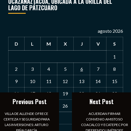
UCAZANAZTACUA, UBICADA A LA ORILLA DEL
LAGO DE PÁTZCUARO
agosto 2026
D
L
M
X
J
V
S
1
2
3
4
5
6
7
8
9
10
11
12
13
14
15
16
17
18
19
20
21
22
Previous Post
Next Post
23
24
25
26
27
28
29
VILLA DE ALLENDE OFRECE
ACUERDAN FIRMAR
30
31
CERTEZA Y SEGURIDAD PARA
CONVENIO AMISTOSO
LAS INVERSIONES: ARTURO
COACALCO Y ECATEPEC POR
« Jul
PIÑA GARCÍA
DIFERENDO LIMÍTROFE