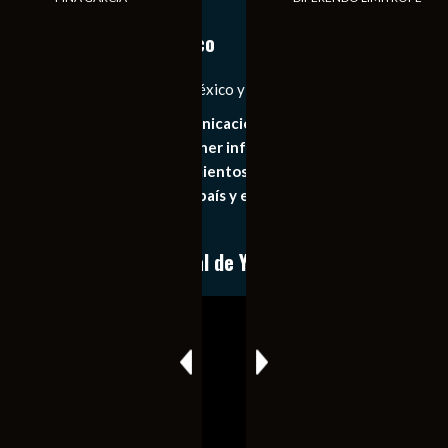
Notiexpress de México
Las Noticias Diarias de México y el Mundo a Tu Alcance
Somos un medio de comunicación digital que tiene como
principal objetivo mantener informado al publico en
general de los acontecimientos mas recientes e
importantes de nuestro país y el mundo de forma eficaz,
expedita e imparcial.
Conoce nuestro canal de YouTube
Reproductor
de
vídeo