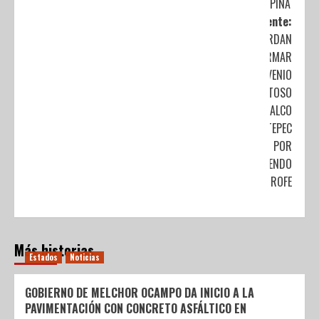
PIÑA GARC
Siguiente:
ACUERDAN
FIRMAR
CONVENIO
AMISTOSO
COACALCO
Y ECATEPEC
POR
DIFERENDO
LIMÍTROFE
Más historias
Estados
Noticias
GOBIERNO DE MELCHOR OCAMPO DA INICIO A LA
PAVIMENTACIÓN CON CONCRETO ASFÁLTICO EN