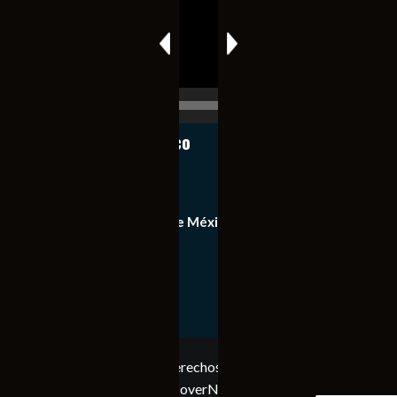
00:00
00:17
Notiexpress de México
Contacto
Equipo de Notiexpress de México
Política de privacidad
Copyright © Todos los derechos reservados. Notiexpress
de México 2023
|
CoverNews
por AF themes.