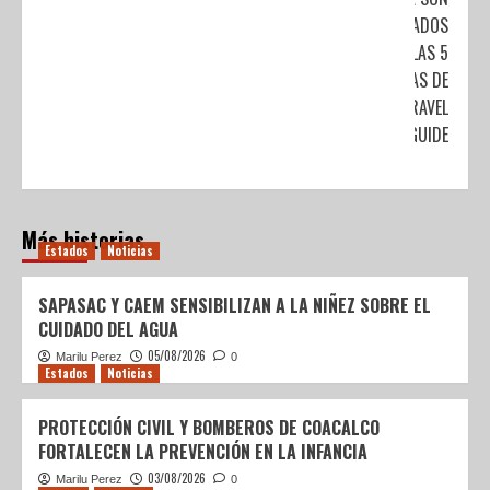
GALARDONADOS
CON LAS 5
ESTRELLAS DE
FORBES TRAVEL
GUIDE
Más historias
Estados
Noticias
SAPASAC Y CAEM SENSIBILIZAN A LA NIÑEZ SOBRE EL
CUIDADO DEL AGUA
05/08/2026
Marilu Perez
0
Estados
Noticias
PROTECCIÓN CIVIL Y BOMBEROS DE COACALCO
FORTALECEN LA PREVENCIÓN EN LA INFANCIA
03/08/2026
Marilu Perez
0