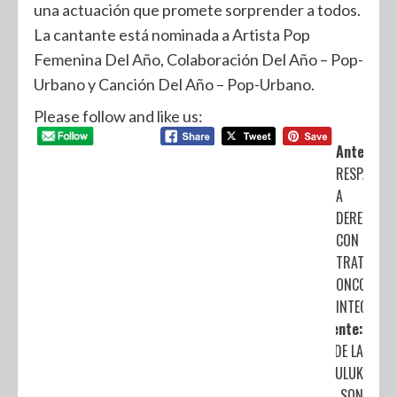
una actuación que promete sorprender a todos.
La cantante está nominada a Artista Pop
Femenina Del Año, Colaboración Del Año – Pop-
Urbano y Canción Del Año – Pop-Urbano.
Please follow and like us:
Anterior:
RESPALDA 
A
DERECHOHA
CON
TRATAMIE
ONCOLÓGI
INTEGRALE
Siguiente:
LA CASA DE LA
PLAYA Y MULUK
SPA SON