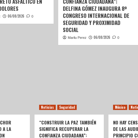
RETO ASFÁLTICO EN
CONFIANZA CIUDADANA”:
DOLORES
DELFINA GÓMEZ INAUGURA 8º
CONGRESO INTERNACIONAL DE
06/08/2026
z
0
SEGURIDAD Y PROXIMIDAD
SOCIAL
06/08/2026
Marilu Perez
0
Noticias
Seguridad
México
Noti
LCHOR
“CONSTRUIR LA PAZ TAMBIÉN
NO HAY CENS
O A LA
SIGNIFICA RECUPERAR LA
DE LAS AUDI
ON
CONFIANZA CIUDADANA”:
PRINCIPIO C