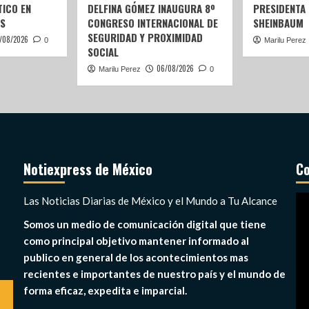
ICO EN
DELFINA GÓMEZ INAUGURA 8º
PRESIDENTA
S
CONGRESO INTERNACIONAL DE
SHEINBAUM
SEGURIDAD Y PROXIMIDAD
/08/2026
0
Marilu Perez
SOCIAL
06/08/2026
Marilu Perez
0
Notiexpress de México
Co
Re
Las Noticias Diarias de México y el Mundo a Tu Alcance
de
Somos un medio de comunicación digital que tiene
ví
como principal objetivo mantener informado al
publico en general de los acontecimientos mas
recientes e importantes de nuestro país y el mundo de
forma eficaz, expedita e imparcial.