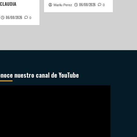
 CLAUDIA
06/08/2026
Marilu Perez
0
06/08/2026
0
noce nuestro canal de YouTube
productor
deo