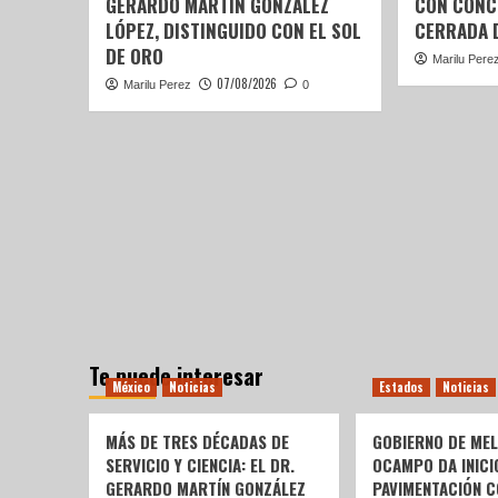
GERARDO MARTÍN GONZÁLEZ
CON CONC
LÓPEZ, DISTINGUIDO CON EL SOL
CERRADA 
DE ORO
Marilu Pere
07/08/2026
Marilu Perez
0
Te puede interesar
México
Noticias
Estados
Noticias
MÁS DE TRES DÉCADAS DE
GOBIERNO DE ME
SERVICIO Y CIENCIA: EL DR.
OCAMPO DA INICI
GERARDO MARTÍN GONZÁLEZ
PAVIMENTACIÓN C