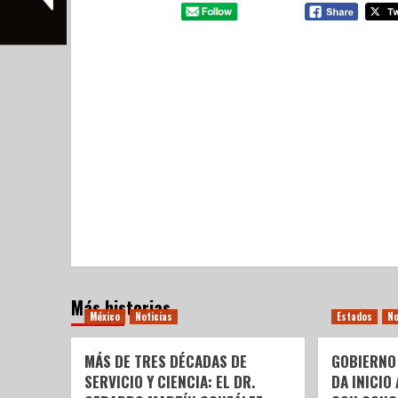
Más historias
México
Noticias
Estados
No
MÁS DE TRES DÉCADAS DE
GOBIERNO
SERVICIO Y CIENCIA: EL DR.
DA INICIO