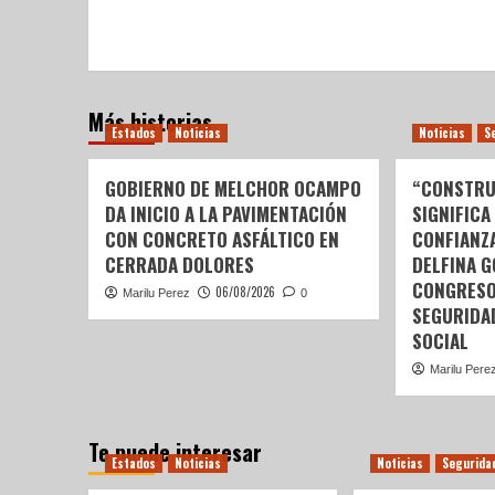
Más historias
Estados
Noticias
Noticias
S
GOBIERNO DE MELCHOR OCAMPO
“CONSTRU
DA INICIO A LA PAVIMENTACIÓN
SIGNIFICA
CON CONCRETO ASFÁLTICO EN
CONFIANZ
CERRADA DOLORES
DELFINA 
CONGRESO
06/08/2026
Marilu Perez
0
SEGURIDA
SOCIAL
Marilu Pere
Te puede interesar
Estados
Noticias
Noticias
Segurida