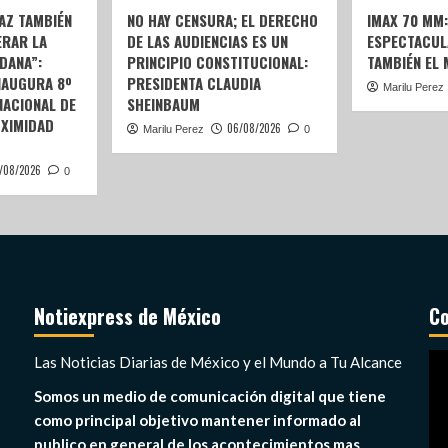
AZ TAMBIÉN
NO HAY CENSURA; EL DERECHO
IMAX 70 MM
ERAR LA
DE LAS AUDIENCIAS ES UN
ESPECTACUL
DANA”:
PRINCIPIO CONSTITUCIONAL:
TAMBIÉN EL
NAUGURA 8º
PRESIDENTA CLAUDIA
Marilu Perez
ACIONAL DE
SHEINBAUM
OXIMIDAD
06/08/2026
Marilu Perez
0
/08/2026
0
Notiexpress de México
Co
Re
Las Noticias Diarias de México y el Mundo a Tu Alcance
de
Somos un medio de comunicación digital que tiene
ví
como principal objetivo mantener informado al
publico en general de los acontecimientos mas