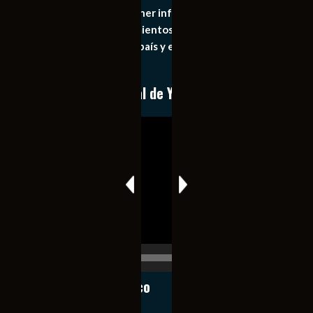
principal objetivo mantener informado al publico en
general de los acontecimientos mas recientes e
importantes de nuestro país y el mundo de forma eficaz,
expedita e imparcial.
Conoce nuestro canal de YouTube
Reproductor
de
vídeo
00:00
00:17
Notiexpress de México