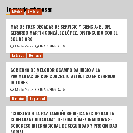
Te puede interesar
México
Noticias
MÁS DE TRES DÉCADAS DE SERVICIO Y CIENCIA: EL DR.
GERARDO MARTÍN GONZÁLEZ LÓPEZ, DISTINGUIDO CON EL
SOL DE ORO
07/08/2026
Marilu Perez
0
Estados
Noticias
GOBIERNO DE MELCHOR OCAMPO DA INICIO A LA
PAVIMENTACIÓN CON CONCRETO ASFÁLTICO EN CERRADA
DOLORES
06/08/2026
Marilu Perez
0
Noticias
Seguridad
“CONSTRUIR LA PAZ TAMBIÉN SIGNIFICA RECUPERAR LA
CONFIANZA CIUDADANA”: DELFINA GÓMEZ INAUGURA 8º
CONGRESO INTERNACIONAL DE SEGURIDAD Y PROXIMIDAD
SOCIAL