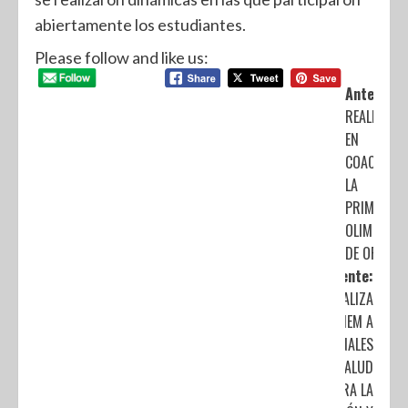
abiertamente los estudiantes.
Please follow and like us:
Anterior:
REALIZAN
EN
COACALCO
LA
PRIMERA
OLIMPIADA
DE ORO
Siguiente:
ACTUALIZA
IMIEM A
PROFESIONALES
DE LA SALUD
PARA LA