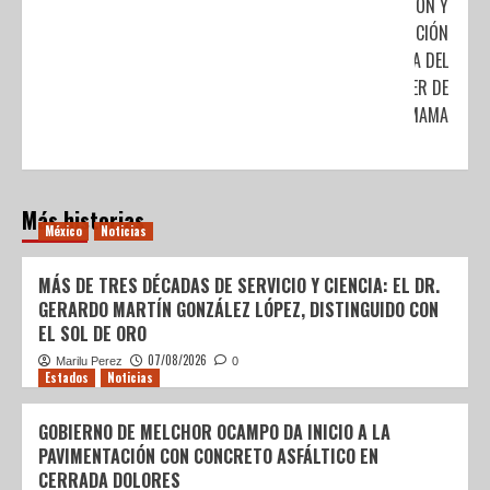
DETECCIÓN Y
ATENCIÓN
OPORTUNA DEL
CÁNCER DE
MAMA
Más historias
México
Noticias
MÁS DE TRES DÉCADAS DE SERVICIO Y CIENCIA: EL DR.
GERARDO MARTÍN GONZÁLEZ LÓPEZ, DISTINGUIDO CON
EL SOL DE ORO
07/08/2026
Marilu Perez
0
Estados
Noticias
GOBIERNO DE MELCHOR OCAMPO DA INICIO A LA
PAVIMENTACIÓN CON CONCRETO ASFÁLTICO EN
CERRADA DOLORES