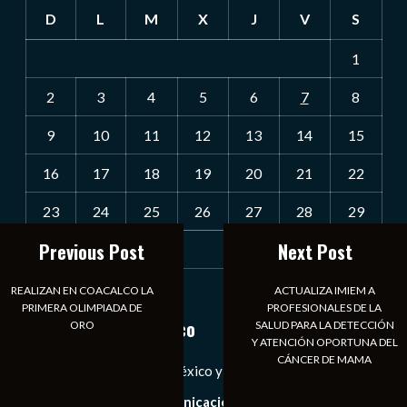
D
L
M
X
J
V
S
1
2
3
4
5
6
7
8
9
10
11
12
13
14
15
16
17
18
19
20
21
22
23
24
25
26
27
28
29
Previous Post
Next Post
30
31
« Jul
REALIZAN EN COACALCO LA
ACTUALIZA IMIEM A
PRIMERA OLIMPIADA DE
PROFESIONALES DE LA
Notiexpress de México
ORO
SALUD PARA LA DETECCIÓN
Y ATENCIÓN OPORTUNA DEL
CÁNCER DE MAMA
Las Noticias Diarias de México y el Mundo a Tu Alcance
Somos un medio de comunicación digital que tiene como