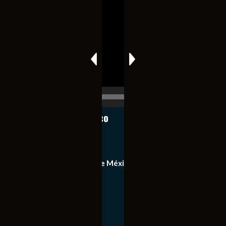
Reproductor
de
vídeo
00:00
00:17
Notiexpress de México
Contacto
Equipo de Notiexpress de México
Política de privacidad