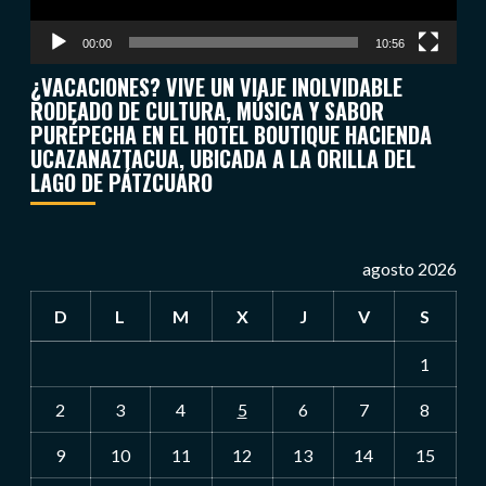
00:00
10:56
¿VACACIONES? VIVE UN VIAJE INOLVIDABLE
RODEADO DE CULTURA, MÚSICA Y SABOR
PURÉPECHA EN EL HOTEL BOUTIQUE HACIENDA
UCAZANAZTACUA, UBICADA A LA ORILLA DEL
LAGO DE PÁTZCUARO
agosto 2026
D
L
M
X
J
V
S
1
2
3
4
5
6
7
8
9
10
11
12
13
14
15