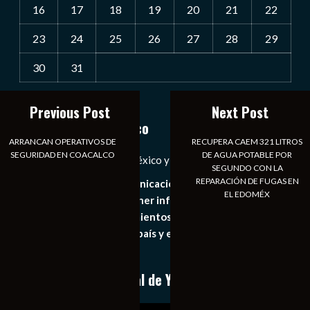
16
17
18
19
20
21
22
23
24
25
26
27
28
29
30
31
« Jul
Previous Post
Next Post
Notiexpress de México
ARRANCAN OPERATIVOS DE
RECUPERA CAEM 321 LITROS
SEGURIDAD EN COACALCO
DE AGUA POTABLE POR
Las Noticias Diarias de México y el Mundo a Tu Alcance
SEGUNDO CON LA
REPARACIÓN DE FUGAS EN
Somos un medio de comunicación digital que tiene como
EL EDOMÉX
principal objetivo mantener informado al publico en
general de los acontecimientos mas recientes e
importantes de nuestro país y el mundo de forma eficaz,
expedita e imparcial.
Conoce nuestro canal de YouTube