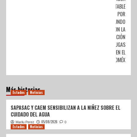
POTABLE
POR
SEGUNDO
CON LA
REPARACIÓN
DE FUGAS
EN EL
EDOMÉX
Más historias
Estados
Noticias
SAPASAC Y CAEM SENSIBILIZAN A LA NIÑEZ SOBRE EL
CUIDADO DEL AGUA
05/08/2026
Marilu Perez
0
Estados
Noticias