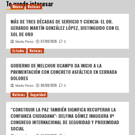
Te puede interesar
México
Noticias
MÁS DE TRES DÉCADAS DE SERVICIO Y CIENCIA: EL DR.
GERARDO MARTÍN GONZÁLEZ LÓPEZ, DISTINGUIDO CON EL
SOL DE ORO
07/08/2026
Marilu Perez
0
Estados
Noticias
GOBIERNO DE MELCHOR OCAMPO DA INICIO A LA
PAVIMENTACIÓN CON CONCRETO ASFÁLTICO EN CERRADA
DOLORES
06/08/2026
Marilu Perez
0
Noticias
Seguridad
“CONSTRUIR LA PAZ TAMBIÉN SIGNIFICA RECUPERAR LA
CONFIANZA CIUDADANA”: DELFINA GÓMEZ INAUGURA 8º
CONGRESO INTERNACIONAL DE SEGURIDAD Y PROXIMIDAD
SOCIAL