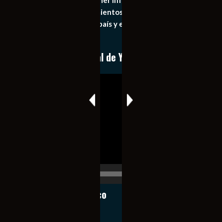
principal objetivo mantener informado al publico en
general de los acontecimientos mas recientes e
importantes de nuestro país y el mundo de forma eficaz,
expedita e imparcial.
Conoce nuestro canal de YouTube
Reproductor
de
vídeo
00:00
00:17
Notiexpress de México
Contacto