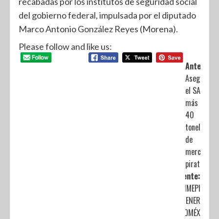
recabadas por los institutos de seguridad social
del gobierno federal, impulsada por el diputado
Marco Antonio González Reyes (Morena).
Please follow and like us:
Anterior:
Asegura
el SAT
más de
40
toneladas
de
mercancía
pirata
Siguiente:
BUSCA IMEPI
MANTENER
AL EDOMÉX