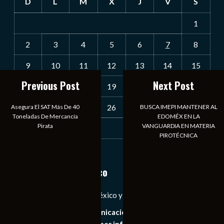
D
L
M
X
J
V
S
1
2
3
4
5
6
7
8
9
10
11
12
13
14
15
Previous Post
Next Post
16
17
18
19
20
21
22
23
24
25
26
27
28
29
Asegura El SAT Más De 40
BUSCA IMEPI MANTENER AL
Toneladas De Mercancía
EDOMÉX EN LA
Pirata
VANGUARDIA EN MATERIA
30
31
PIROTÉCNICA
« Jul
Notiexpress de México
Las Noticias Diarias de México y el Mundo a Tu Alcance
Somos un medio de comunicación digital que tiene como