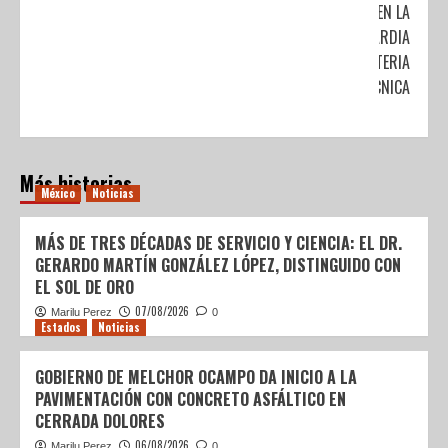
EN LA
VANGUARDIA
EN MATERIA
PIROTÉCNICA
Más historias
México
Noticias
MÁS DE TRES DÉCADAS DE SERVICIO Y CIENCIA: EL DR.
GERARDO MARTÍN GONZÁLEZ LÓPEZ, DISTINGUIDO CON
EL SOL DE ORO
07/08/2026
Marilu Perez
0
Estados
Noticias
GOBIERNO DE MELCHOR OCAMPO DA INICIO A LA
PAVIMENTACIÓN CON CONCRETO ASFÁLTICO EN
CERRADA DOLORES
06/08/2026
Marilu Perez
0