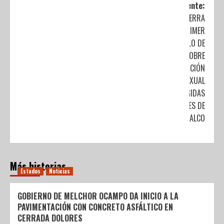
Siguiente:
CIERRA
IMJUVEC PRIMER
CICLO DE
PLÁTICAS SOBRE
EDUCACIÓN
SEXUAL
DIRIGIDAS
A JÓVENES DE
COACALCO
Más historias
Estados
Noticias
GOBIERNO DE MELCHOR OCAMPO DA INICIO A LA
PAVIMENTACIÓN CON CONCRETO ASFÁLTICO EN
CERRADA DOLORES