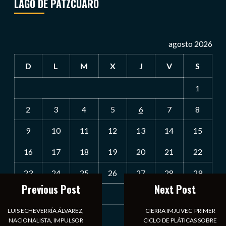
LAGO DE PÁTZCUARO
agosto 2026
D
L
M
X
J
V
S
1
2
3
4
5
6
7
8
9
10
11
12
13
14
15
16
17
18
19
20
21
22
23
24
25
26
27
28
29
Previous Post
Next Post
30
31
LUIS ECHEVERRÍA ÁLVAREZ,
CIERRA IMJUVEC PRIMER
« Jul
NACIONALISTA, IMPULSOR
CICLO DE PLÁTICAS SOBRE