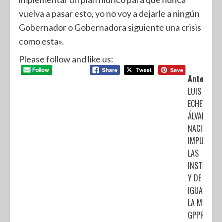
vuelva a pasar esto, yo no voy a dejarle a ningún
Gobernador o Gobernadora siguiente una crisis
como esta».
Please follow and like us:
Anterior:
LUIS
ECHEVERRÍ
ÁLVAREZ,
NACIONALI
IMPULSOR 
LAS
INSTITUCI
Y DE LA
IGUALDAD 
LA MUJER:
GPPRI