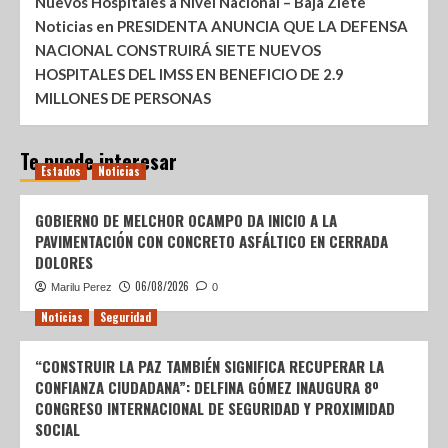
Nuevos Hospitales a Nivel Nacional – Baja Ziete
Noticias
en
PRESIDENTA ANUNCIA QUE LA DEFENSA
NACIONAL CONSTRUIRÁ SIETE NUEVOS
HOSPITALES DEL IMSS EN BENEFICIO DE 2.9
MILLONES DE PERSONAS
Te puede interesar
Estados
Noticias
GOBIERNO DE MELCHOR OCAMPO DA INICIO A LA
PAVIMENTACIÓN CON CONCRETO ASFÁLTICO EN CERRADA
DOLORES
06/08/2026
Marilu Perez
0
Noticias
Seguridad
“CONSTRUIR LA PAZ TAMBIÉN SIGNIFICA RECUPERAR LA
CONFIANZA CIUDADANA”: DELFINA GÓMEZ INAUGURA 8º
CONGRESO INTERNACIONAL DE SEGURIDAD Y PROXIMIDAD
SOCIAL