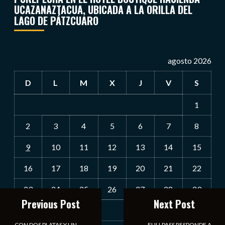
UCAZANAZTACUA, UBICADA A LA ORILLA DEL
LAGO DE PÁTZCUARO
agosto 2026
D
L
M
X
J
V
S
1
2
3
4
5
6
7
8
9
10
11
12
13
14
15
16
17
18
19
20
21
22
23
24
25
26
27
28
29
Previous Post
Next Post
30
31
CON DOS PLATAS Y UN
FULLPASS RESPONDE A