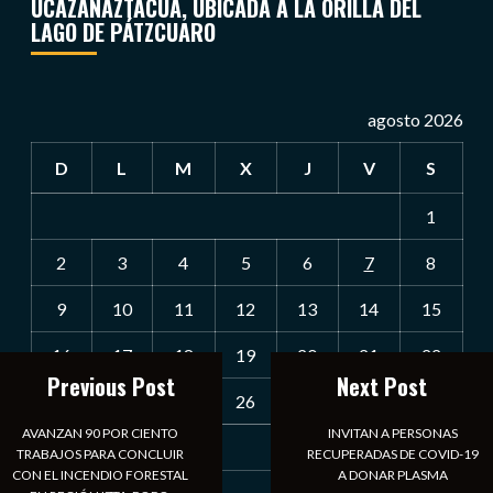
UCAZANAZTACUA, UBICADA A LA ORILLA DEL
LAGO DE PÁTZCUARO
agosto 2026
D
L
M
X
J
V
S
1
2
3
4
5
6
7
8
9
10
11
12
13
14
15
16
17
18
19
20
21
22
Previous Post
Next Post
23
24
25
26
27
28
29
AVANZAN 90 POR CIENTO
INVITAN A PERSONAS
30
31
TRABAJOS PARA CONCLUIR
RECUPERADAS DE COVID-19
CON EL INCENDIO FORESTAL
A DONAR PLASMA