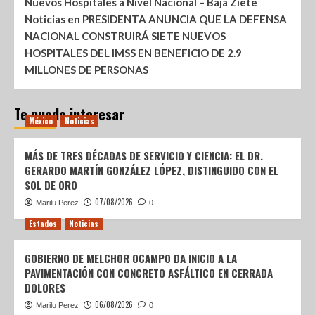
Nuevos Hospitales a Nivel Nacional – Baja Ziete
Noticias
en
PRESIDENTA ANUNCIA QUE LA DEFENSA
NACIONAL CONSTRUIRÁ SIETE NUEVOS
HOSPITALES DEL IMSS EN BENEFICIO DE 2.9
MILLONES DE PERSONAS
Te puede interesar
México
Noticias
MÁS DE TRES DÉCADAS DE SERVICIO Y CIENCIA: EL DR.
GERARDO MARTÍN GONZÁLEZ LÓPEZ, DISTINGUIDO CON EL
SOL DE ORO
07/08/2026
Marilu Perez
0
Estados
Noticias
GOBIERNO DE MELCHOR OCAMPO DA INICIO A LA
PAVIMENTACIÓN CON CONCRETO ASFÁLTICO EN CERRADA
DOLORES
06/08/2026
Marilu Perez
0