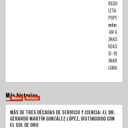
REGIÓN
IZTA-
POPO
Siguiente:
INVITAN A
PERSONAS
RECUPERADAS
DE COVID-19
A DONAR
PLASMA
Más historias
México
Noticias
MÁS DE TRES DÉCADAS DE SERVICIO Y CIENCIA: EL DR.
GERARDO MARTÍN GONZÁLEZ LÓPEZ, DISTINGUIDO CON
EL SOL DE ORO