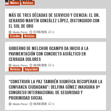
Más historias
México
Noticias
MÁS DE TRES DÉCADAS DE SERVICIO Y CIENCIA: EL DR.
GERARDO MARTÍN GONZÁLEZ LÓPEZ, DISTINGUIDO CON
EL SOL DE ORO
07/08/2026
Marilu Perez
0
Estados
Noticias
GOBIERNO DE MELCHOR OCAMPO DA INICIO A LA
PAVIMENTACIÓN CON CONCRETO ASFÁLTICO EN
CERRADA DOLORES
06/08/2026
Marilu Perez
0
Noticias
Seguridad
“CONSTRUIR LA PAZ TAMBIÉN SIGNIFICA RECUPERAR LA
CONFIANZA CIUDADANA”: DELFINA GÓMEZ INAUGURA 8º
CONGRESO INTERNACIONAL DE SEGURIDAD Y
PROXIMIDAD SOCIAL
06/08/2026
Marilu Perez
0