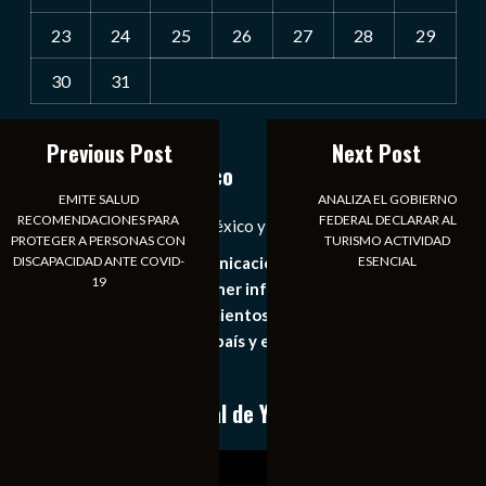
23
24
25
26
27
28
29
30
31
« Jul
Previous Post
Next Post
Notiexpress de México
EMITE SALUD
ANALIZA EL GOBIERNO
RECOMENDACIONES PARA
FEDERAL DECLARAR AL
Las Noticias Diarias de México y el Mundo a Tu Alcance
PROTEGER A PERSONAS CON
TURISMO ACTIVIDAD
DISCAPACIDAD ANTE COVID-
ESENCIAL
Somos un medio de comunicación digital que tiene como
19
principal objetivo mantener informado al publico en
general de los acontecimientos mas recientes e
importantes de nuestro país y el mundo de forma eficaz,
expedita e imparcial.
Conoce nuestro canal de YouTube
Reproductor