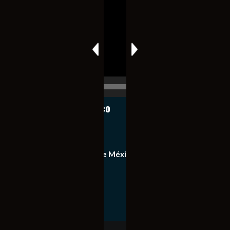
de
vídeo
00:00
00:17
Notiexpress de México
Contacto
Equipo de Notiexpress de México
Política de privacidad