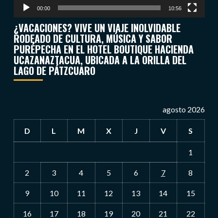
00:00
10:56
¿VACACIONES? VIVE UN VIAJE INOLVIDABLE
RODEADO DE CULTURA, MÚSICA Y SABOR
PURÉPECHA EN EL HOTEL BOUTIQUE HACIENDA
UCAZANAZTACUA, UBICADA A LA ORILLA DEL
LAGO DE PÁTZCUARO
agosto 2026
D
L
M
X
J
V
S
1
2
3
4
5
6
7
8
9
10
11
12
13
14
15
16
17
18
19
20
21
22