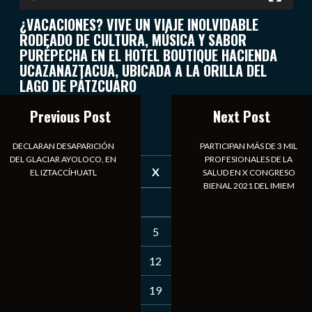
¿VACACIONES? VIVE UN VIAJE INOLVIDABLE
RODEADO DE CULTURA, MÚSICA Y SABOR
PURÉPECHA EN EL HOTEL BOUTIQUE HACIENDA
UCAZANAZTACUA, UBICADA A LA ORILLA DEL
LAGO DE PÁTZCUARO
Previous Post
Next Post
agosto 2026
DECLARAN DESAPARICIÓN
PARTICIPAN MÁS DE 3 MIL
DEL GLACIAR AYOLOCO, EN
PROFESIONALES DE LA
D
L
M
X
J
V
S
EL IZTACCÍHUATL
SALUD EN X CONGRESO
BIENAL 2021 DEL IMIEM
1
2
3
4
5
6
7
8
9
10
11
12
13
14
15
16
17
18
19
20
21
22