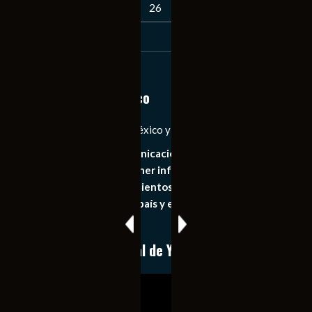
23
24
25
26
27
28
29
30
31
« Jul
Notiexpress de México
Las Noticias Diarias de México y el Mundo a Tu Alcance
Somos un medio de comunicación digital que tiene como
principal objetivo mantener informado al publico en
general de los acontecimientos mas recientes e
importantes de nuestro país y el mundo de forma eficaz,
expedita e imparcial.
Conoce nuestro canal de YouTube
Reproductor
de