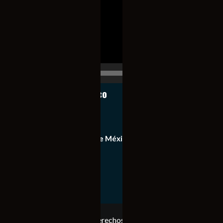
vídeo
00:00
00:17
Notiexpress de México
Contacto
Equipo de Notiexpress de México
Política de privacidad
Copyright © Todos los derechos reservados. Notiexpress