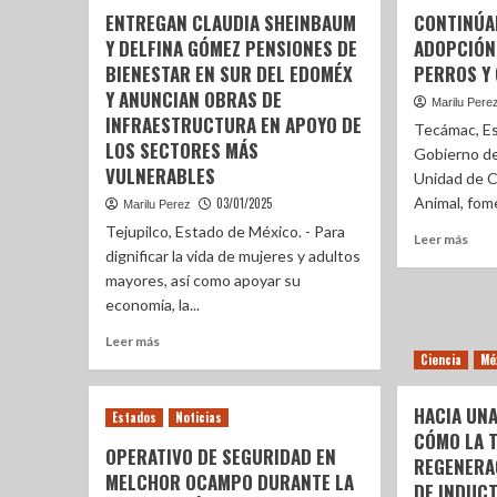
ENTREGAN CLAUDIA SHEINBAUM
CONTINÚA
Y DELFINA GÓMEZ PENSIONES DE
ADOPCIÓN
BIENESTAR EN SUR DEL EDOMÉX
PERROS Y
Y ANUNCIAN OBRAS DE
Marilu Pere
INFRAESTRUCTURA EN APOYO DE
Tecámac, Es
LOS SECTORES MÁS
Gobierno de
VULNERABLES
Unidad de C
Animal, fome
03/01/2025
Marilu Perez
Tejupilco, Estado de México. - Para
Leer más
dignificar la vida de mujeres y adultos
mayores, así como apoyar su
economía, la...
Leer más
Ciencia
Mé
HACIA UNA
Estados
Noticias
CÓMO LA T
OPERATIVO DE SEGURIDAD EN
REGENERA
MELCHOR OCAMPO DURANTE LA
DE INDUC