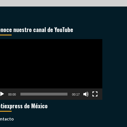
noce nuestro canal de YouTube
productor
deo
00:00
00:17
tiexpress de México
ntacto