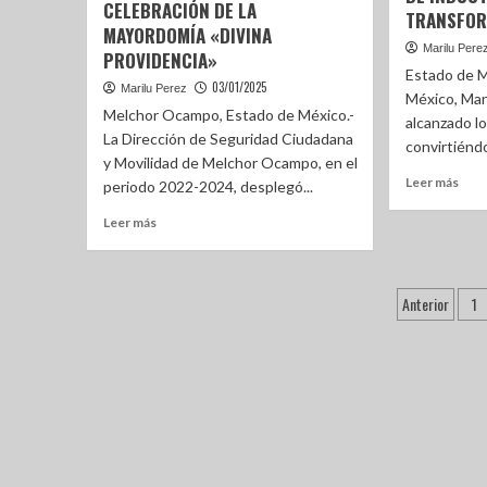
CELEBRACIÓN DE LA
TRANSFOR
MAYORDOMÍA «DIVINA
Marilu Pere
PROVIDENCIA»
Estado de M
03/01/2025
Marilu Perez
México, Man
Melchor Ocampo, Estado de México.-
alcanzado l
La Dirección de Seguridad Ciudadana
convirtiéndo
y Movilidad de Melchor Ocampo, en el
Leer más
periodo 2022-2024, desplegó...
Leer más
Anterior
1