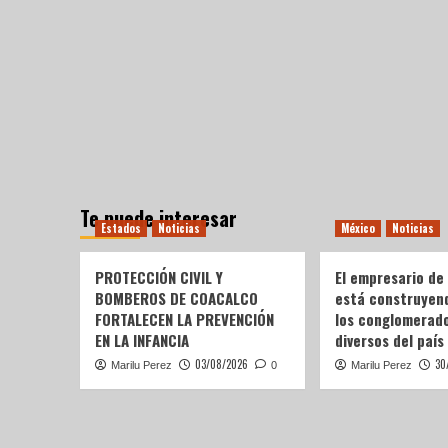
Te puede interesar
Estados
Noticias
México
Noticias
PROTECCIÓN CIVIL Y
El empresario de
BOMBEROS DE COACALCO
está construyen
FORTALECEN LA PREVENCIÓN
los conglomerad
EN LA INFANCIA
diversos del país
03/08/2026
30
Marilu Perez
0
Marilu Perez