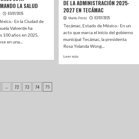
DE LA ADMINISTRACIÓN 2025-
MANDO LA SALUD
2027 EN TECÁMAC
03/01/2025
z
02/01/2025
Marilu Perez
éxico.- En la Ciudad de
Tecámac, Estado de México.- En un
uela Valverde ha
acto que marca el inicio del gobierno
os 100 años en 2025,
municipal Tecámac, la presidenta
se en una...
Rosa Yolanda Wong...
Leer más
72
73
74
…
75