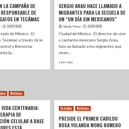
N LA CAMPAÑA DE
SERGIO ARAU HACE LLAMADO A
 RESPONSABLE DE
MIGRANTES PARA LA SECUELA DE
 GATOS EN TECÁMAC
UN “UN DÍA SIN MEXICANOS”
03/01/2025
03/01/2025
z
Marilu Perez
tado de México.- El
Ciudad de México.- El director de cine
 Tecámac a través de la
y cantante mexicano Sergio Arau,
ontrol y Bienestar
hizo un llamado a los migrantes que
nta la...
viven...
Leer más
xico
Noticias
 VIDA CENTENARIA:
Estados
Noticias
ERAPIA DE
PRESIDE EL PRIMER CABILDO
CIÓN CELULAR A BASE
ROSA YOLANDA WONG ROMERO
TORES ESTÁ