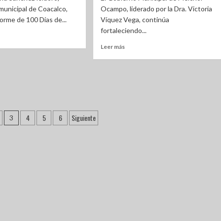
municipal de Coacalco,
Ocampo, liderado por la Dra. Victoria
forme de 100 Días de...
Víquez Vega, continúa
fortaleciendo...
Leer más
4
5
6
Siguiente
3