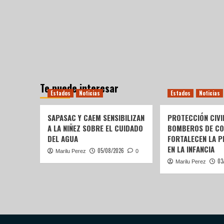
Te puede interesar
Estados
Noticias
Estados
Noticias
SAPASAC Y CAEM SENSIBILIZAN
PROTECCIÓN CIVI
A LA NIÑEZ SOBRE EL CUIDADO
BOMBEROS DE C
DEL AGUA
FORTALECEN LA P
EN LA INFANCIA
05/08/2026
Marilu Perez
0
03
Marilu Perez