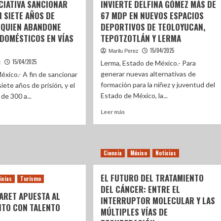
CIATIVA SANCIONAR
INVIERTE DELFINA GÓMEZ MÁS DE
 SIETE AÑOS DE
67 MDP EN NUEVOS ESPACIOS
A QUIEN ABANDONE
DEPORTIVOS DE TEOLOYUCAN,
 DOMÉSTICOS EN VÍAS
TEPOTZOTLÁN Y LERMA
15/04/2025
Marilu Perez
15/04/2025
Lerma, Estado de México.- Para
z
generar nuevas alternativas de
éxico.- A fin de sancionar
formación para la niñez y juventud del
iete años de prisión, y el
Estado de México, la...
de 300 a...
Leer más
Ciencia
México
Noticias
EL FUTURO DEL TRATAMIENTO
icias
Turismo
DEL CÁNCER: ENTRE EL
ARET APUESTA AL
INTERRUPTOR MOLECULAR Y LAS
NTO CON TALENTO
MÚLTIPLES VÍAS DE