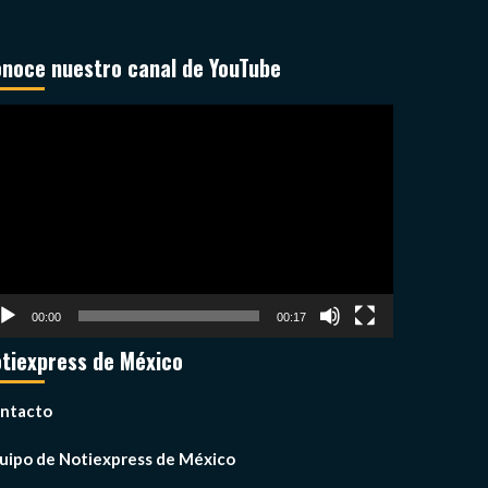
noce nuestro canal de YouTube
productor
deo
00:00
00:17
tiexpress de México
ntacto
uipo de Notiexpress de México