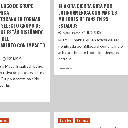
H LUGO DE GRUPO
SHAKIRA CIERRA GIRA POR
NICA
LATINOAMÉRICA CON MÁS 1.3
ERICANA EN FORMAR
MILLONES DE FANS EN 25
L SELECTO GRUPO DE
ESTADIOS
QUE ESTÁN DISEÑANDO
15/04/2025
Marilu Perez
 DEL
Miami.- Shakira, quien acaba de ser
IMIENTO CON IMPACTO
nombrada por Billboard como la mejor
artista latina de todos los tiempos,
cerró la...
15/04/2025
z
era Maya. Elizabeth Lugo,
Leer más
jecutiva de parques, tours
e Grupo Xcaret, ha sido
or la...
icias
Estados
Noticias