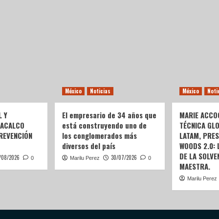
México
Noticias
México
Noti
L Y
El empresario de 34 años que
MARIE ACCOG
OACALCO
está construyendo uno de
TÉCNICA GL
REVENCIÓN
los conglomerados más
LATAM, PRE
diversos del país
WOODS 2.0:
DE LA SOLVEN
/08/2026
30/07/2026
0
Marilu Perez
0
MAESTRA.
Marilu Perez