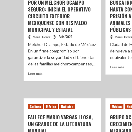
POR UN MELCHOR OCAMPO
BUSCA INI
SEGURO: INICIA EL OPERATIVO
HASTA CON
CIRCUITO EXTERIOR
PRISIÓN 
MEXIQUENSE CON RESPALDO
ANIMALES
MUNICIPAL Y ESTATAL
PÚBLICAS
15/04/2025
Marilu Perez
Marilu Pere
Melchor Ocampo, Estado de México.-
Ciudad de M
En un firme compromiso por
de nueve a s
garantizar la seguridad y el bienestar
equivalente 
de las familias melchorocampenses,...
Leer más
Leer más
Cultura
México
Noticias
México
Not
FALLECE MARIO VARGAS LLOSA,
GRUPO XC
UN GRANDE DE LA LITERATURA
CRECIMIE
MUNDIAL
MEXICANO