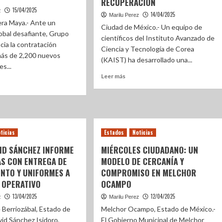
RECUPERACIÓN
15/04/2025
z
14/04/2025
Marilu Perez
iera Maya.- Ante un
Ciudad de México.- Un equipo de
obal desafiante, Grupo
científicos del Instituto Avanzado de
cia la contratación
Ciencia y Tecnología de Corea
más de 2,200 nuevos
(KAIST) ha desarrollado una...
s...
Leer más
ticias
Estados
Noticias
VID SÁNCHEZ INFORME
MIÉRCOLES CIUDADANO: UN
AS CON ENTREGA DE
MODELO DE CERCANÍA Y
ENTO Y UNIFORMES A
COMPROMISO EN MELCHOR
 OPERATIVO
OCAMPO
13/04/2025
12/04/2025
z
Marilu Perez
 Berriozábal, Estado de
Melchor Ocampo, Estado de México.-
vid Sánchez Isidoro,
El Gobierno Municipal de Melchor