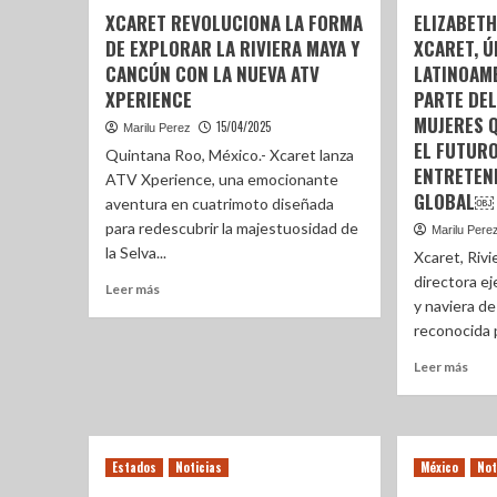
XCARET REVOLUCIONA LA FORMA
ELIZABET
DE EXPLORAR LA RIVIERA MAYA Y
XCARET, Ú
CANCÚN CON LA NUEVA ATV
LATINOAM
XPERIENCE
PARTE DE
MUJERES 
15/04/2025
Marilu Perez
EL FUTURO
Quintana Roo, México.- Xcaret lanza
ENTRETEN
ATV Xperience, una emocionante
GLOBAL￼
aventura en cuatrimoto diseñada
para redescubrir la majestuosidad de
Marilu Pere
la Selva...
Xcaret, Rivi
directora e
Leer más
y naviera d
reconocida p
Leer más
Estados
Noticias
México
Not