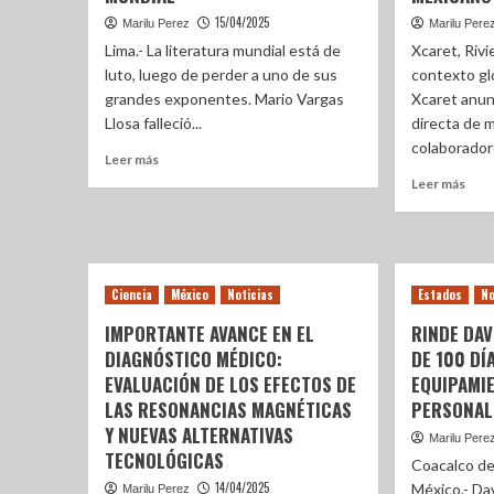
15/04/2025
Marilu Perez
Marilu Pere
Lima.- La literatura mundial está de
Xcaret, Riv
luto, luego de perder a uno de sus
contexto gl
grandes exponentes. Mario Vargas
Xcaret anun
Llosa falleció...
directa de 
colaboradore
Leer más
Leer más
Ciencia
México
Noticias
Estados
No
IMPORTANTE AVANCE EN EL
RINDE DA
DIAGNÓSTICO MÉDICO:
DE 100 DÍ
EVALUACIÓN DE LOS EFECTOS DE
EQUIPAMI
LAS RESONANCIAS MAGNÉTICAS
PERSONAL
Y NUEVAS ALTERNATIVAS
Marilu Pere
TECNOLÓGICAS
Coacalco de
14/04/2025
México.- Da
Marilu Perez