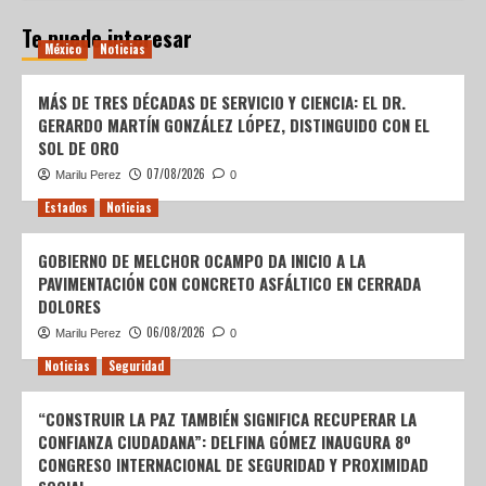
Te puede interesar
México
Noticias
MÁS DE TRES DÉCADAS DE SERVICIO Y CIENCIA: EL DR.
GERARDO MARTÍN GONZÁLEZ LÓPEZ, DISTINGUIDO CON EL
SOL DE ORO
07/08/2026
Marilu Perez
0
Estados
Noticias
GOBIERNO DE MELCHOR OCAMPO DA INICIO A LA
PAVIMENTACIÓN CON CONCRETO ASFÁLTICO EN CERRADA
DOLORES
06/08/2026
Marilu Perez
0
Noticias
Seguridad
“CONSTRUIR LA PAZ TAMBIÉN SIGNIFICA RECUPERAR LA
CONFIANZA CIUDADANA”: DELFINA GÓMEZ INAUGURA 8º
CONGRESO INTERNACIONAL DE SEGURIDAD Y PROXIMIDAD