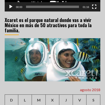
00:00
01:16
Xcaret es el parque natural donde vas a vivir
México en más de 50 atractivos para toda la
familia.
agosto 2018
D
L
M
X
J
V
S