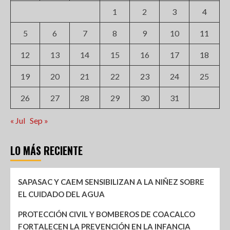
1
2
3
4
5
6
7
8
9
10
11
12
13
14
15
16
17
18
19
20
21
22
23
24
25
26
27
28
29
30
31
« Jul
Sep »
LO MÁS RECIENTE
SAPASAC Y CAEM SENSIBILIZAN A LA NIÑEZ SOBRE
EL CUIDADO DEL AGUA
PROTECCIÓN CIVIL Y BOMBEROS DE COACALCO
FORTALECEN LA PREVENCIÓN EN LA INFANCIA