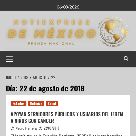
06/08/2026
INICIO
2018
AGOSTO
22
Día:
22 de agosto de 2018
Estados
Noticias
Salud
APOYAN SERVIDORES PÚBLICOS Y USUARIOS DEL IFREM
A NIÑOS CON CÁNCER
22/08/2018
Pedro Herrera
El Instituto de la Función Registral (IFREM) colecta botellas