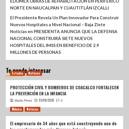
EDOMÉX OBRAS DE REHABILITACIÓN EN PERIFÉRICO
NORTE EN NAUCALPAN Y CUAUTITLÁN IZCALLI
El Presidente Revela Un Plan Innovador Para Construir
Nuevos Hospitales a Nivel Nacional – Baja Ziete
Noticias
en
PRESIDENTA ANUNCIA QUE LA DEFENSA
NACIONAL CONSTRUIRÁ SIETE NUEVOS
HOSPITALES DEL IMSS EN BENEFICIO DE 2.9
MILLONES DE PERSONAS
Te puede interesar
Estados
Noticias
PROTECCIÓN CIVIL Y BOMBEROS DE COACALCO FORTALECEN
LA PREVENCIÓN EN LA INFANCIA
03/08/2026
Marilu Perez
0
México
Noticias
El empresario de 34 años que está construyendo uno de